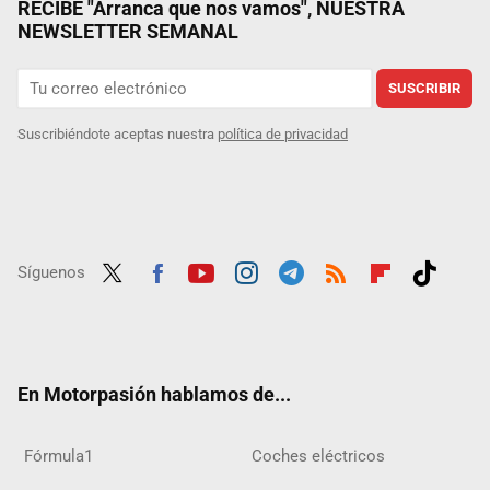
RECIBE "Arranca que nos vamos", NUESTRA
NEWSLETTER SEMANAL
SUSCRIBIR
Suscribiéndote aceptas nuestra
política de privacidad
Síguenos
Twit
Fac
Yout
Inst
Tele
RSS
Flip
Tikt
ter
ebo
ube
agra
gra
boar
ok
ok
m
m
d
En Motorpasión hablamos de...
Fórmula1
Coches eléctricos