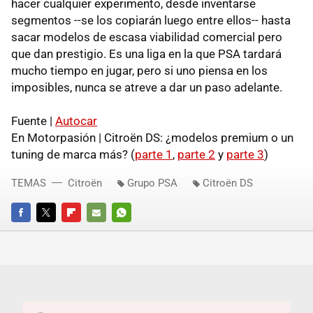
hacer cualquier experimento, desde inventarse
segmentos --se los copiarán luego entre ellos-- hasta
sacar modelos de escasa viabilidad comercial pero
que dan prestigio. Es una liga en la que PSA tardará
mucho tiempo en jugar, pero si uno piensa en los
imposibles, nunca se atreve a dar un paso adelante.
Fuente |
Autocar
En Motorpasión | Citroën DS: ¿modelos premium o un
tuning de marca más? (
parte 1
,
parte 2
y
parte 3
)
TEMAS
Citroën
Grupo PSA
Citroën DS
FACEBOOK
TWITTER
FLIPBOARD
E-
WHATSAPP
MAIL