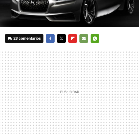
28 comentarios
FACEBOOK
TWITTER
FLIPBOARD
E-
WHATSAPP
MAIL