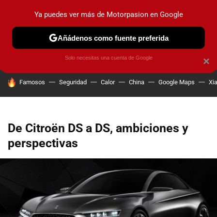
Ya puedes ver más de Motorpasion en Google
PRUEBAS
COCHES ELÉCTRICOS
OBSERVATORIO
F1
Añádenos como fuente preferida
Solo necesitas una cuenta de Google
×
HOY SE HABLA DE
Famosos
Seguridad
Calor
China
Google Maps
Xi
De Citroën DS a DS, ambiciones y
perspectivas