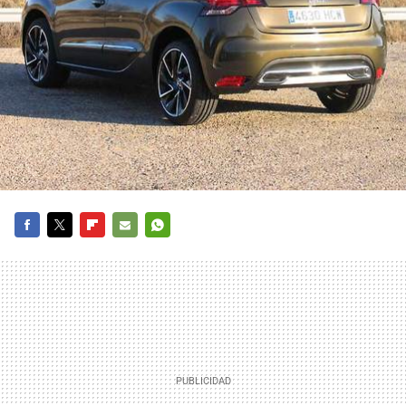
FACEBOOK
TWITTER
FLIPBOARD
E-
WHATSAPP
MAIL