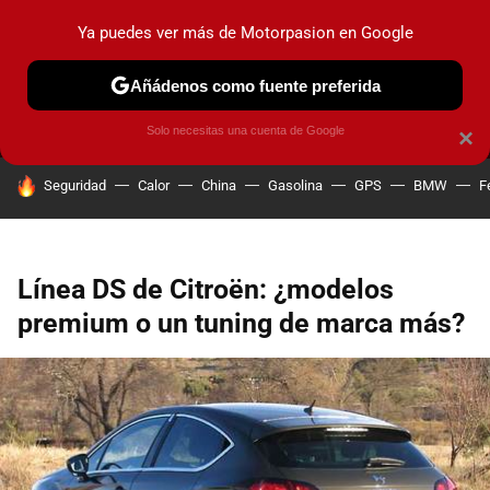
Ya puedes ver más de Motorpasion en Google
MENÚ
NUEVO
Añádenos como fuente preferida
PRUEBAS
COCHES ELÉCTRICOS
OBSERVATORIO
F1
Solo necesitas una cuenta de Google
×
HOY SE HABLA DE
Seguridad
Calor
China
Gasolina
GPS
BMW
F
Línea DS de Citroën: ¿modelos
premium o un tuning de marca más?