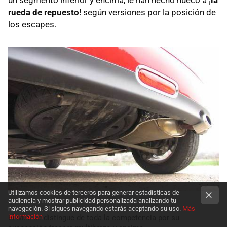
rueda de repuesto
! según versiones por la posición de
los escapes.
Utilizamos cookies de terceros para generar estadísticas de
audiencia y mostrar publicidad personalizada analizando tu
navegación. Si sigues navegando estarás aceptando su uso.
Más
información
El Mini se distingue de toda la competencia por su