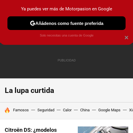
Ya puedes ver más de Motorpasion en Google
PRUEBAS
COCHES ELÉCTRICOS
OBSERVATORIO
F1
Añádenos como fuente preferida
Solo necesitas una cuenta de Google
×
La lupa curtida
HOY SE HABLA DE
Famosos
Seguridad
Calor
China
Google Maps
Xi
Citroën DS: ¿modelos