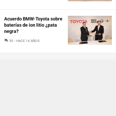
Acuerdo BMW-Toyota sobre
baterías de ion litio ¿pata
negra?
COMENTARIOS
35
HACE 14 AÑOS