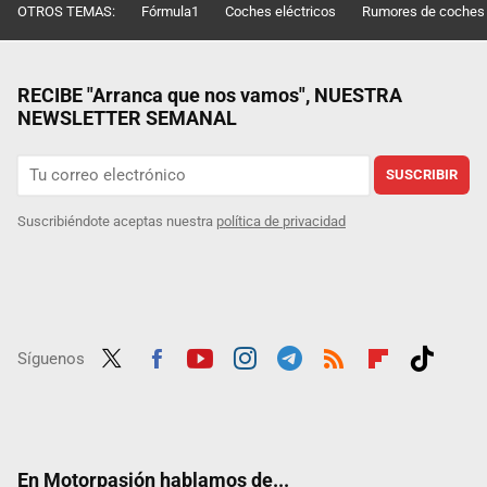
OTROS TEMAS:
Fórmula1
Coches eléctricos
Rumores de coches
RECIBE "Arranca que nos vamos", NUESTRA
NEWSLETTER SEMANAL
SUSCRIBIR
Suscribiéndote aceptas nuestra
política de privacidad
Síguenos
Twit
Fac
Yout
Inst
Tele
RSS
Flip
Tikt
ter
ebo
ube
agra
gra
boar
ok
ok
m
m
d
En Motorpasión hablamos de...