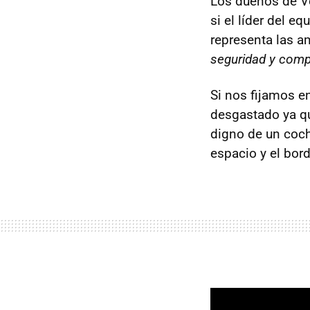
Los dueños de V
si el líder del e
representa las a
seguridad y comp
Si nos fijamos en
desgastado ya qu
digno de un coch
espacio y el bord