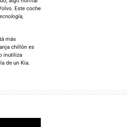
do, algo normal
Volvo. Este coche
tecnología,
stá más
anja chillón es
inutiliza
la de un Kia.