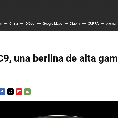
or
China
Diésel
Google Maps
Xiaomi
CUPRA
Aleman
9, una berlina de alta gam
FACEBOOK
TWITTER
FLIPBOARD
E-
MAIL