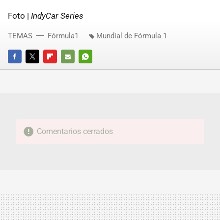
Foto |
IndyCar Series
TEMAS
Fórmula1
Mundial de Fórmula 1
FACEBOOK
TWITTER
FLIPBOARD
E-
WHATSAPP
MAIL
Comentarios cerrados