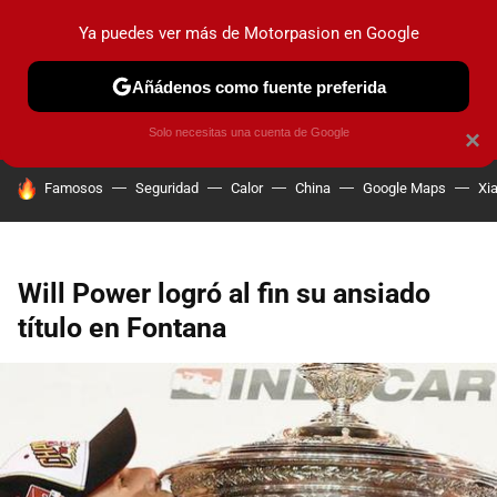
Ya puedes ver más de Motorpasion en Google
PRUEBAS
COCHES ELÉCTRICOS
OBSERVATORIO
F1
Añádenos como fuente preferida
Solo necesitas una cuenta de Google
×
HOY SE HABLA DE
Famosos
Seguridad
Calor
China
Google Maps
Xi
Will Power logró al fin su ansiado
título en Fontana