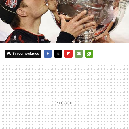
Sin comentarios
FACEBOOK
TWITTER
FLIPBOARD
E-
WHATSAPP
MAIL