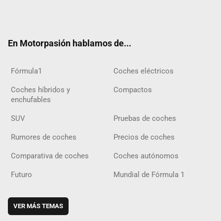
Twit
Fac
Yout
Inst
Tele
RSS
Flip
Tikt
ter
ebo
ube
agra
gra
boar
ok
ok
m
m
d
En Motorpasión hablamos de...
Fórmula1
Coches eléctricos
Coches híbridos y
Compactos
enchufables
SUV
Pruebas de coches
Rumores de coches
Precios de coches
Comparativa de coches
Coches autónomos
Futuro
Mundial de Fórmula 1
VER MÁS TEMAS