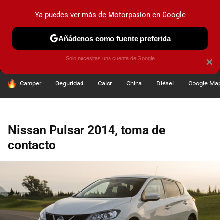
Ya puedes ver más de Motorpasion en Google
MENÚ
NUEVO
Añádenos como fuente preferida
PRUEBAS
COCHES ELÉCTRICOS
OBSERVATORIO
F1
Solo necesitas una cuenta de Google
×
HOY SE HABLA DE
Camper
Seguridad
Calor
China
Diésel
Google Ma
Nissan Pulsar 2014, toma de
contacto