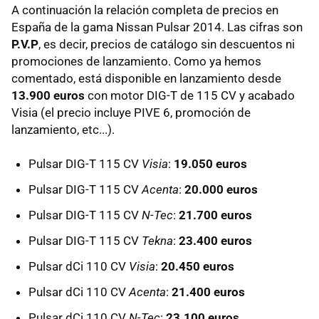
A continuación la relación completa de precios en
España de la gama Nissan Pulsar 2014. Las cifras son
P.V.P
, es decir, precios de catálogo sin descuentos ni
promociones de lanzamiento. Como ya hemos
comentado, está disponible en lanzamiento desde
13.900 euros
con motor DIG-T de 115 CV y acabado
Visia (el precio incluye PIVE 6, promoción de
lanzamiento, etc...).
Pulsar DIG-T 115 CV
Visia
:
19.050 euros
Pulsar DIG-T 115 CV
Acenta
:
20.000 euros
Pulsar DIG-T 115 CV
N-Tec
:
21.700 euros
Pulsar DIG-T 115 CV
Tekna
:
23.400 euros
Pulsar dCi 110 CV
Visia
:
20.450 euros
Pulsar dCi 110 CV
Acenta
:
21.400 euros
Pulsar dCi 110 CV
N-Tec
:
23.100 euros