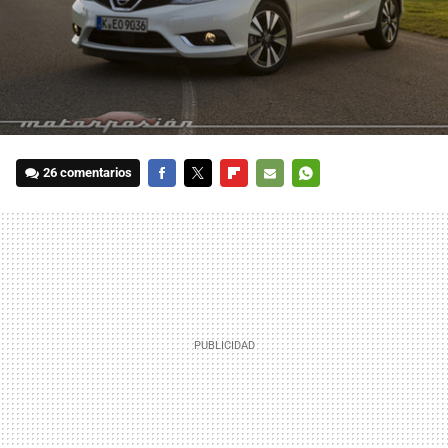
26 comentarios
FACEBOOK
TWITTER
FLIPBOARD
E-
WHATSAPP
MAIL