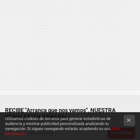
RECIBE "Arranca que nos vamos", NUESTRA
NEWSLETTER SEMANAL
Utilizamos cookies de terceros para generar estadísticas de
audiencia y mostrar publicidad personalizada analizando tu
navegación. Si sigues navegando estarás aceptando su uso.
Más
SUSCRIBIR
información