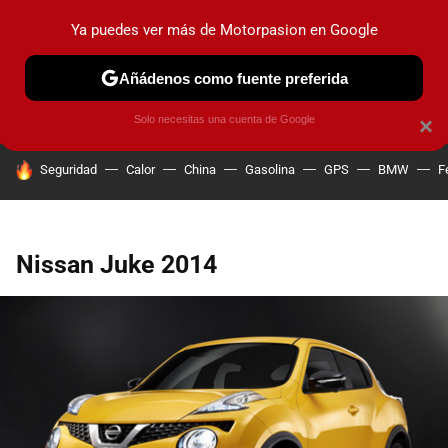
Ya puedes ver más de Motorpasion en Google
PRUEBAS
COCHES ELÉCTRICOS
OBSERVATORIO
F1
Añádenos como fuente preferida
Solo necesitas una cuenta de Google
×
HOY SE HABLA DE
Seguridad
Calor
China
Gasolina
GPS
BMW
F
Nissan Juke 2014