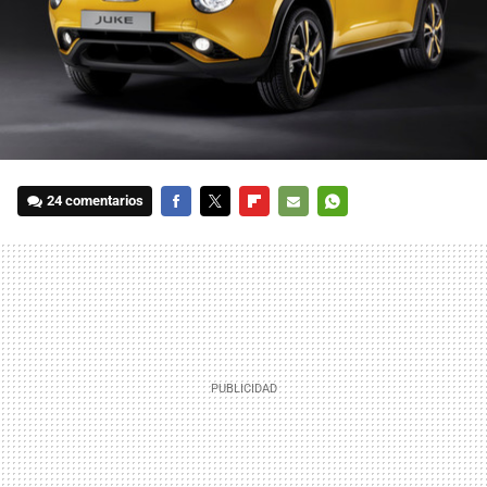
24 comentarios
FACEBOOK
TWITTER
FLIPBOARD
E-
WHATSAPP
MAIL