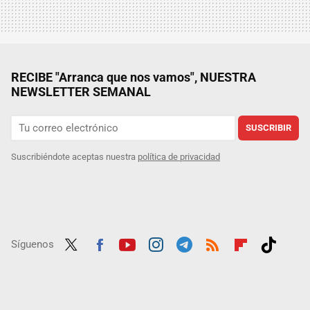
RECIBE "Arranca que nos vamos", NUESTRA
NEWSLETTER SEMANAL
SUSCRIBIR
Suscribiéndote aceptas nuestra
política de privacidad
Síguenos
Twit
Fac
Yout
Inst
Tele
RSS
Flip
Tikt
ter
ebo
ube
agra
gra
boar
ok
ok
m
m
d