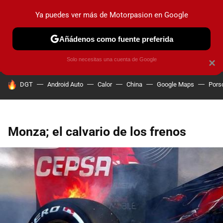
Ya puedes ver más de Motorpasion en Google
PRUEBAS
COCHES ELÉCTRICOS
OBSERVATORIO
F1
Añádenos como fuente preferida
Solo necesitas una cuenta de Google
×
HOY SE HABLA DE
DGT
Android Auto
Calor
China
Google Maps
Pors
Monza; el calvario de los frenos