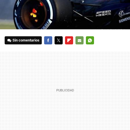
Sin comentarios
FACEBOOK
TWITTER
FLIPBOARD
E-
WHATSAPP
MAIL