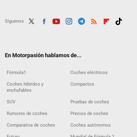
Síguenos
Twit
Fac
Yout
Inst
Tele
RSS
Flip
Tikt
ter
ebo
ube
agra
gra
boar
ok
ok
m
m
d
En Motorpasión hablamos de...
Fórmula1
Coches eléctricos
Coches híbridos y
Compactos
enchufables
SUV
Pruebas de coches
Rumores de coches
Precios de coches
Comparativa de coches
Coches autónomos
Futuro
Mundial de Fórmula 1