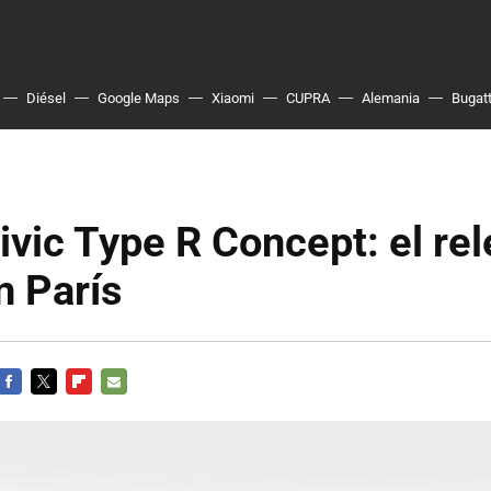
Diésel
Google Maps
Xiaomi
CUPRA
Alemania
Bugatt
vic Type R Concept: el re
n París
FACEBOOK
TWITTER
FLIPBOARD
E-
MAIL