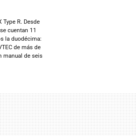
X Type R. Desde
, se cuentan 11
os la duodécima:
-VTEC de más de
n manual de seis