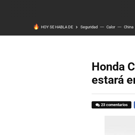
HOY SE HABLA DE
Seguridad
Calor
China
Honda Ci
estará e
23 comentarios