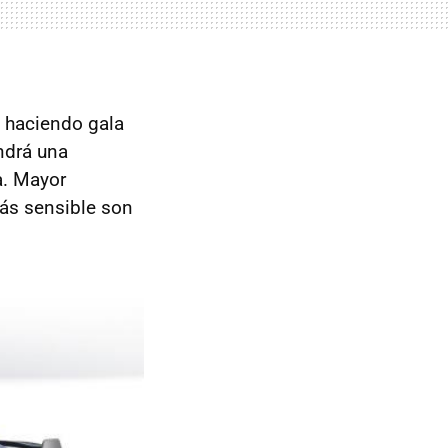
l haciendo gala
ndrá una
a. Mayor
ás sensible son