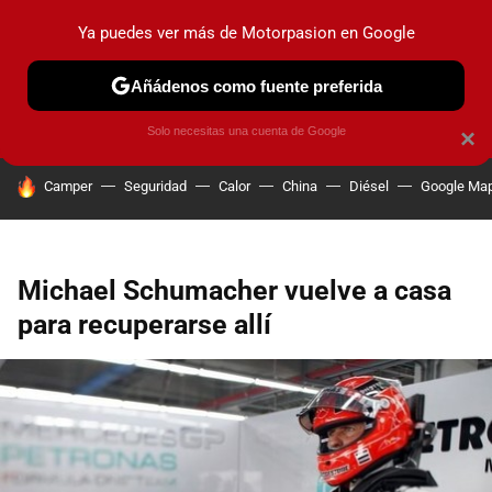
Ya puedes ver más de Motorpasion en Google
PRUEBAS
COCHES ELÉCTRICOS
OBSERVATORIO
F1
Añádenos como fuente preferida
Solo necesitas una cuenta de Google
×
HOY SE HABLA DE
Camper
Seguridad
Calor
China
Diésel
Google Ma
Michael Schumacher vuelve a casa
para recuperarse allí