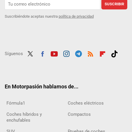
SUSCRIBIR
Suscribiéndote aceptas nuestra
política de privacidad
Síguenos
Twit
Fac
Yout
Inst
Tele
RSS
Flip
Tikt
ter
ebo
ube
agra
gra
boar
ok
ok
m
m
d
En Motorpasión hablamos de...
Fórmula1
Coches eléctricos
Coches híbridos y
Compactos
enchufables
SUV
Pruebas de coches