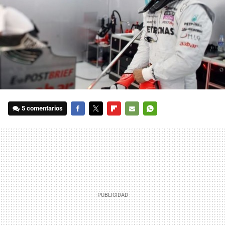
5 comentarios
FACEBOOK
TWITTER
FLIPBOARD
E-
WHATSAPP
MAIL