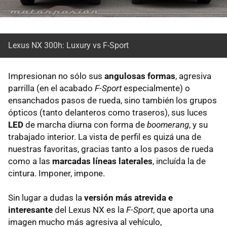
Lexus NX 300h: Luxury vs F-Sport
Impresionan no sólo sus
angulosas formas
, agresiva
parrilla (en el acabado
F-Sport
especialmente) o
ensanchados pasos de rueda, sino también los grupos
ópticos (tanto delanteros como traseros), sus luces
LED
de marcha diurna con forma de
boomerang
, y su
trabajado interior. La vista de perfil es quizá una de
nuestras favoritas, gracias tanto a los pasos de rueda
como a las
marcadas líneas laterales
, incluída la de
cintura. Imponer, impone.
Sin lugar a dudas la
versión más atrevida e
interesante
del Lexus NX es la
F-Sport
, que aporta una
imagen mucho más agresiva al vehículo,