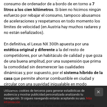
consumo de ordenador de a bordo de en torno a
7
litros a los cien kilómetros
. Si bien no hicimos ningún
esfuerzo por rebajar el consumo, tampoco abusamos
de aceleraciones y respetamos en todo momento los
límites de velocidad (en Austria hay muchos radares y
no están señalizados).
En definitiva, el Lexus NX 300h apuesta por una
estética original y diferente
a la del resto de
competidores, por un habitáculo de calidad y que goza
de una buena amplitud, por una suspensión que prima
la comodidad sin desmerecer las cualidades
dinámicas y, por supuesto, por el
sistema híbrido de la
casa
que permite ahorrar combustible en ciudad y
circular con una suavidad inigualable en modo
eléctrico.
Utilizamos cookies de terceros para generar estadísticas de
audiencia y mostrar publicidad personalizada analizando tu
navegación. Si sigues navegando estarás aceptando su uso.
Más
Los gastos del viaje para esta presentación han sido
información
asumidos por la marca. Para más información consulta