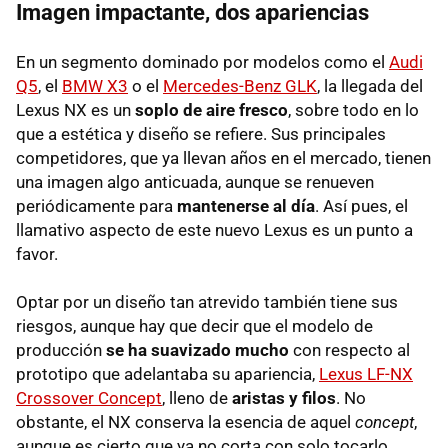
Imagen impactante, dos apariencias
En un segmento dominado por modelos como el
Audi
Q5
, el
BMW X3
o el
Mercedes-Benz GLK
, la llegada del
Lexus NX es un
soplo de aire fresco
, sobre todo en lo
que a estética y diseño se refiere. Sus principales
competidores, que ya llevan años en el mercado, tienen
una imagen algo anticuada, aunque se renueven
periódicamente para
mantenerse al día
. Así pues, el
llamativo aspecto de este nuevo Lexus es un punto a
favor.
Optar por un diseño tan atrevido también tiene sus
riesgos, aunque hay que decir que el modelo de
producción
se ha suavizado mucho
con respecto al
prototipo que adelantaba su apariencia,
Lexus LF-NX
Crossover Concept
, lleno de
aristas y filos
. No
obstante, el NX conserva la esencia de aquel
concept
,
aunque es cierto que ya no corta con solo tocarlo.