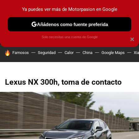
Ya puedes ver más de Motorpasion en Google
MENÚ
NUEVO
Añádenos como fuente preferida
PRUEBAS
COCHES ELÉCTRICOS
OBSERVATORIO
F1
Solo necesitas una cuenta de Google
×
HOY SE HABLA DE
Famosos
Seguridad
Calor
China
Google Maps
Xi
Lexus NX 300h, toma de contacto