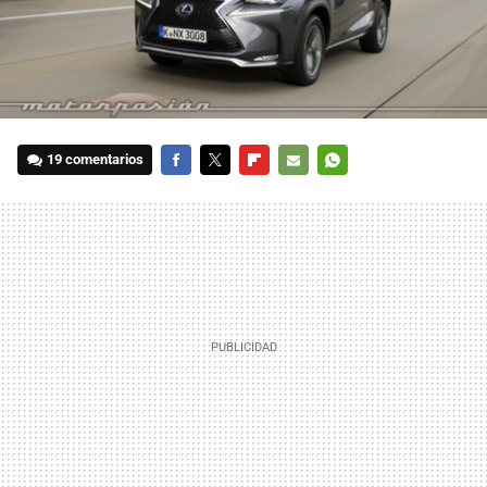
19 comentarios
FACEBOOK
TWITTER
FLIPBOARD
E-
WHATSAPP
MAIL