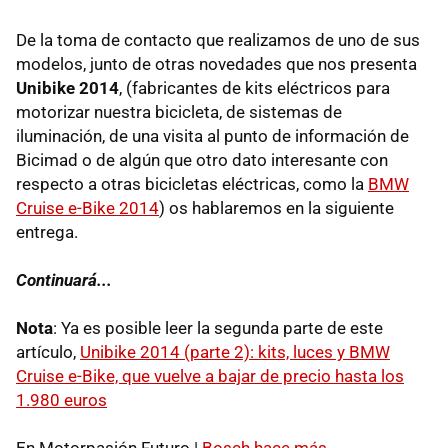
De la toma de contacto que realizamos de uno de sus
modelos, junto de otras novedades que nos presenta
Unibike 2014
, (fabricantes de kits eléctricos para
motorizar nuestra bicicleta, de sistemas de
iluminación, de una visita al punto de información de
Bicimad o de algún que otro dato interesante con
respecto a otras bicicletas eléctricas, como la
BMW
Cruise e-Bike 2014
) os hablaremos en la siguiente
entrega.
Continuará...
Nota
: Ya es posible leer la segunda parte de este
artículo,
Unibike 2014 (parte 2): kits, luces y BMW
Cruise e-Bike, que vuelve a bajar de precio hasta los
1.980 euros
En Motorpasión Futuro |
Bosch hace más