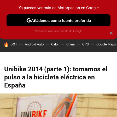
Ya puedes ver más de Motorpasion en Google
PRUEBAS
COCHES ELÉCTRICOS
OBSERVATORIO
F1
Añádenos como fuente preferida
Solo necesitas una cuenta de Google
×
HOY SE HABLA DE
DGT
Android Auto
Calor
China
GPS
Google Maps
Unibike 2014 (parte 1): tomamos el
pulso a la bicicleta eléctrica en
España