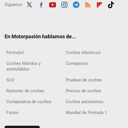
Síguenos
Twit
Fac
Yout
Inst
Tele
RSS
Flip
Tikt
ter
ebo
ube
agra
gra
boar
ok
ok
m
m
d
En Motorpasión hablamos de...
Fórmula1
Coches eléctricos
Coches híbridos y
Compactos
enchufables
SUV
Pruebas de coches
Rumores de coches
Precios de coches
Comparativa de coches
Coches autónomos
Futuro
Mundial de Fórmula 1