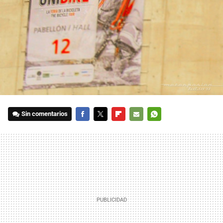
Sin comentarios
FACEBOOK
TWITTER
FLIPBOARD
E-
WHATSAPP
MAIL