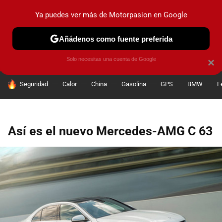
Ya puedes ver más de Motorpasion en Google
PRUEBAS
COCHES ELÉCTRICOS
OBSERVATORIO
F1
Añádenos como fuente preferida
Solo necesitas una cuenta de Google
×
HOY SE HABLA DE
Seguridad
Calor
China
Gasolina
GPS
BMW
F
Así es el nuevo Mercedes-AMG C 63