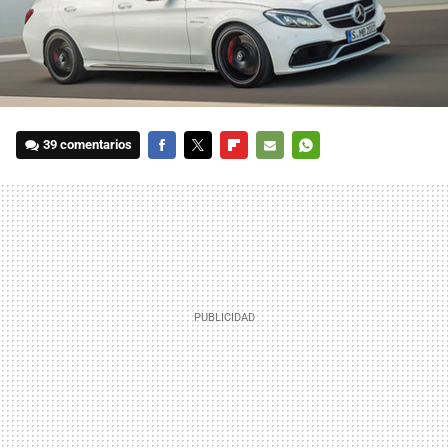
39 comentarios
FACEBOOK
TWITTER
FLIPBOARD
E-
WHATSAPP
MAIL