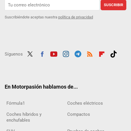
SUSCRIBIR
Suscribiéndote aceptas nuestra
política de privacidad
Síguenos
Twit
Fac
Yout
Inst
Tele
RSS
Flip
Tikt
ter
ebo
ube
agra
gra
boar
ok
ok
m
m
d
En Motorpasión hablamos de...
Fórmula1
Coches eléctricos
Coches híbridos y
Compactos
enchufables