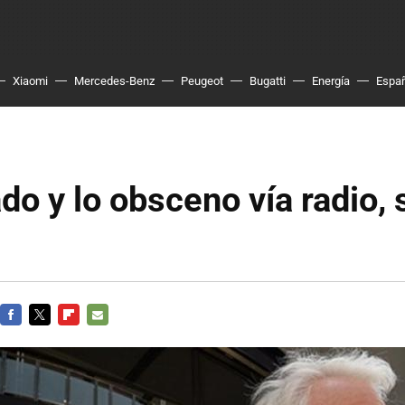
Xiaomi
Mercedes-Benz
Peugeot
Bugatti
Energía
Espa
do y lo obsceno vía radio, 
FACEBOOK
TWITTER
FLIPBOARD
E-
MAIL