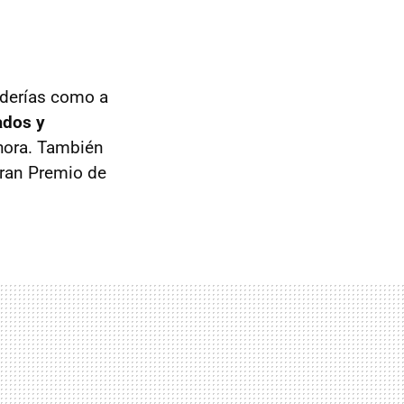
uderías como a
ados y
hora. También
Gran Premio de