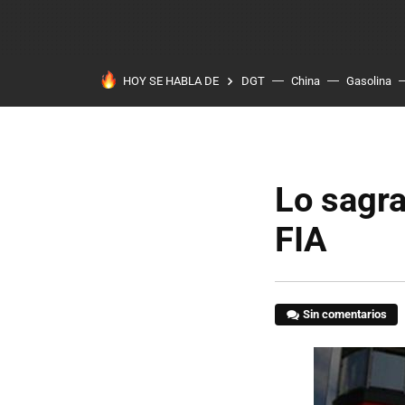
HOY SE HABLA DE
DGT
China
Gasolina
Lo sagra
FIA
Sin comentarios