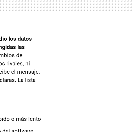
dio los datos
ngidas las
mbios de
 rivales, ni
cibe el mensaje.
aras. La lista
ápido o más lento
 del software.