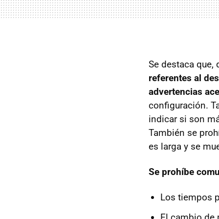
Se destaca que, 
referentes al de
advertencias ac
configuración. T
indicar si son m
También se prohí
es larga y se mu
Se prohíbe comu
Los tiempos po
El cambio de 