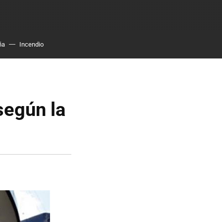
ña
Incendio
según la