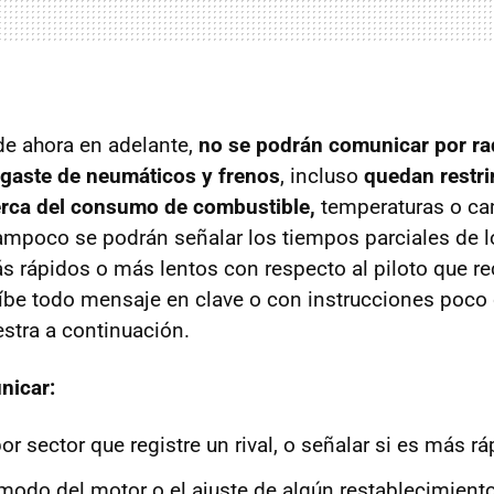
de ahora en adelante,
no se podrán comunicar por ra
sgaste de neumáticos y frenos
, incluso
quedan restri
erca del consumo de combustible,
temperaturas o ca
ampoco se podrán señalar los tiempos parciales de los
ás rápidos o más lentos con respecto al piloto que re
be todo mensaje en clave o con instrucciones poco cl
estra a continuación.
nicar:
r sector que registre un rival, o señalar si es más r
modo del motor o el ajuste de algún restablecimiento