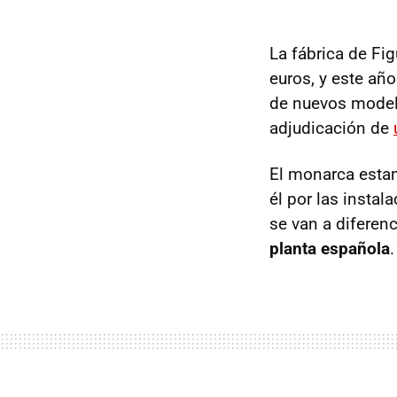
La fábrica de Fi
euros, y este añ
de nuevos modelo
adjudicación de
El monarca estam
él por las instal
se van a diferen
planta española
.