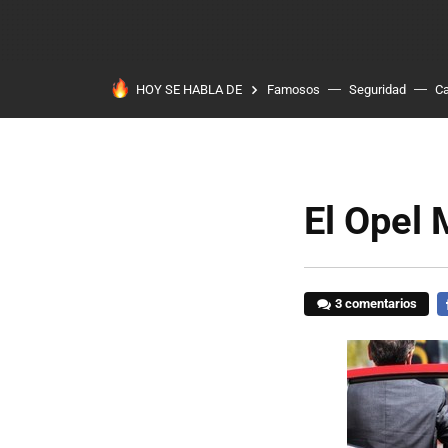
HOY SE HABLA DE
Famosos
Seguridad
Ca
El Opel 
3 comentarios
F