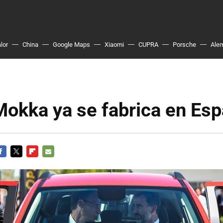
lor
China
Google Maps
Xiaomi
CUPRA
Porsche
Ale
Mokka ya se fabrica en Es
ACEBOOK
TWITTER
FLIPBOARD
E-
MAIL