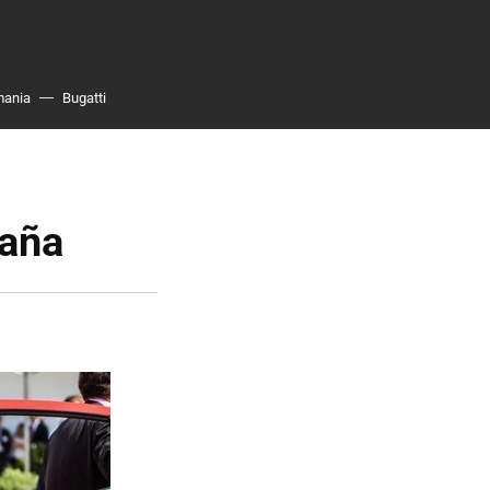
mania
Bugatti
paña