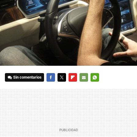
Sin comentarios
FACEBOOK
TWITTER
FLIPBOARD
E-
WHATSAPP
MAIL