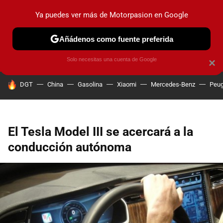
Ya puedes ver más de Motorpasion en Google
PRUEBAS
COCHES ELÉCTRICOS
OBSERVATORIO
F1
Añádenos como fuente preferida
Solo necesitas una cuenta de Google
×
HOY SE HABLA DE
DGT
China
Gasolina
Xiaomi
Mercedes-Benz
Peug
El Tesla Model III se acercará a la
conducción autónoma