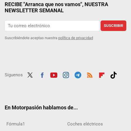
RECIBE "Arranca que nos vamos", NUESTRA
NEWSLETTER SEMANAL
SUSCRIBIR
Suscribiéndote aceptas nuestra
política de privacidad
Síguenos
Twit
Fac
Yout
Inst
Tele
RSS
Flip
Tikt
ter
ebo
ube
agra
gra
boar
ok
ok
m
m
d
En Motorpasión hablamos de...
Fórmula1
Coches eléctricos