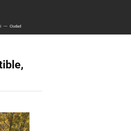
i
Ciudad
ible,