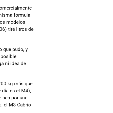
Comercialmente
 misma fórmula
 los modelos
6) tiré litros de
o que pudo, y
mposible
ga ni idea de
 200 kg más que
día es el M4),
e sea por una
, el M3 Cabrio