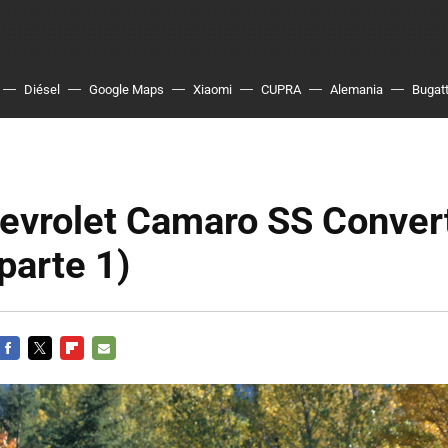
Diésel
Google Maps
Xiaomi
CUPRA
Alemania
Bugatt
evrolet Camaro SS Convert
parte 1)
FACEBOOK
TWITTER
FLIPBOARD
E-
MAIL