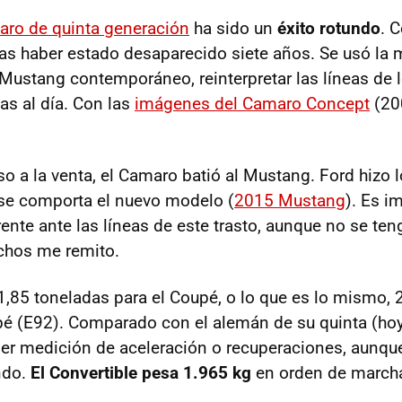
aro de quinta generación
ha sido un
éxito rotundo
. 
ras haber estado desaparecido siete años. Se usó la
 Mustang contemporáneo, reinterpretar las líneas de
as al día. Con las
imágenes del Camaro Concept
(200
o a la venta, el Camaro batió al Mustang. Ford hizo l
se comporta el nuevo modelo (
2015 Mustang
). Es i
ente ante las líneas de este trasto, aunque no se ten
chos me remito.
 1,85 toneladas para el Coupé, o lo que es lo mismo,
 (E92). Comparado con el alemán de su quinta (hoy 
ier medición de aceleración o recuperaciones, aunqu
ndo.
El Convertible pesa 1.965 kg
en orden de marcha