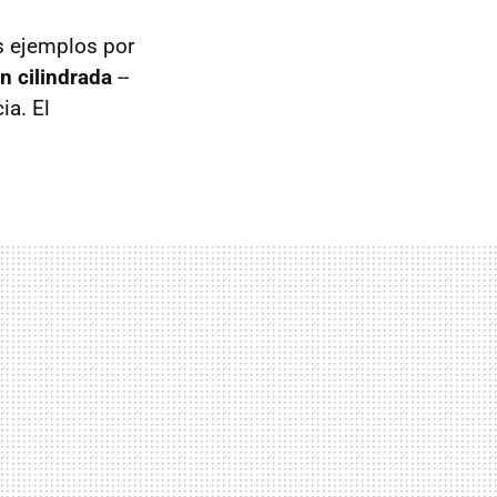
s ejemplos por
n cilindrada
--
a. El