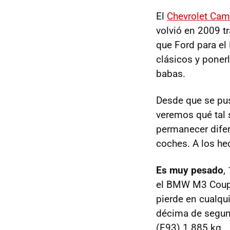
El
Chevrolet Cam
volvió en 2009 t
que Ford para el
clásicos y ponerl
babas.
Desde que se pus
veremos qué tal 
permanecer difer
coches. A los he
Es muy pesado
,
el BMW M3 Coupé
pierde en cualqu
décima de segu
(E93) 1.885 kg.