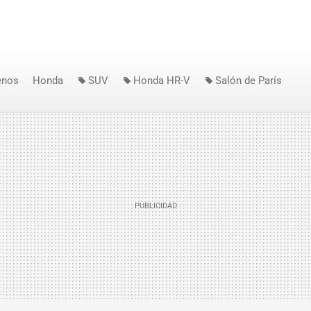
enos
Honda
SUV
Honda HR-V
Salón de París