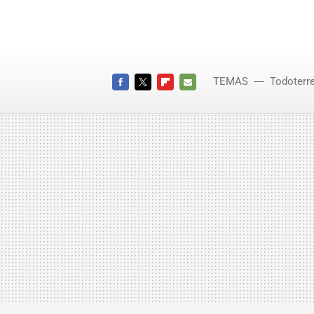
TEMAS
Todoterr
FACEBOOK
TWITTER
FLIPBOARD
E-
MAIL