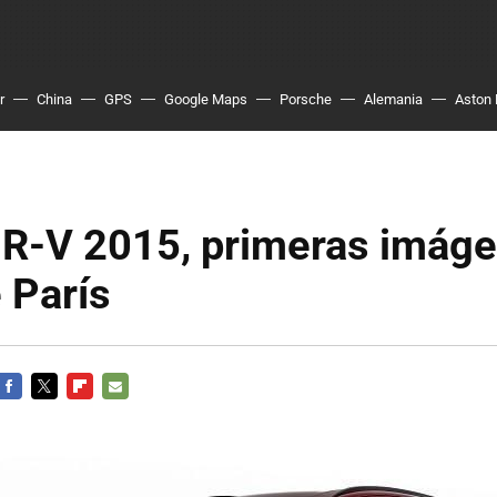
r
China
GPS
Google Maps
Porsche
Alemania
Aston 
R-V 2015, primeras imág
 París
FACEBOOK
TWITTER
FLIPBOARD
E-
MAIL