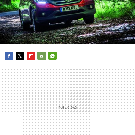
FACEBOOK
TWITTER
FLIPBOARD
E-
WHATSAPP
MAIL