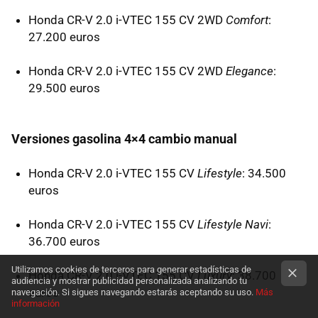
Honda CR-V 2.0 i-
VTEC
155 CV 2WD
Comfort
:
27.200 euros
Honda CR-V 2.0 i-
VTEC
155 CV 2WD
Elegance
:
29.500 euros
Versiones gasolina 4×4 cambio manual
Honda CR-V 2.0 i-
VTEC
155 CV
Lifestyle
: 34.500
euros
Honda CR-V 2.0 i-
VTEC
155 CV
Lifestyle Navi
:
36.700 euros
Utilizamos cookies de terceros para generar estadísticas de
Honda CR-V 2.0 i-
VTEC
155 CV
Luxury
: 38.700
audiencia y mostrar publicidad personalizada analizando tu
euros
navegación. Si sigues navegando estarás aceptando su uso.
Más
información