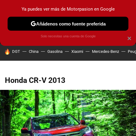
Ya puedes ver más de Motorpasion en Google
MENÚ
NUEVO
Añádenos como fuente preferida
PRUEBAS
COCHES ELÉCTRICOS
OBSERVATORIO
F1
Solo necesitas una cuenta de Google
×
HOY SE HABLA DE
DGT
China
Gasolina
Xiaomi
Mercedes-Benz
Peug
Honda CR-V 2013