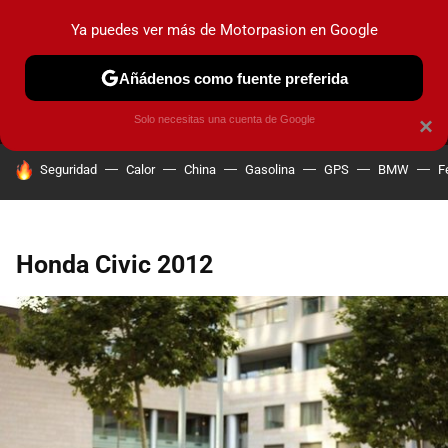
Ya puedes ver más de Motorpasion en Google
MENÚ
NUEVO
Añádenos como fuente preferida
PRUEBAS
COCHES ELÉCTRICOS
OBSERVATORIO
F1
Solo necesitas una cuenta de Google
×
HOY SE HABLA DE
Seguridad
Calor
China
Gasolina
GPS
BMW
F
Honda Civic 2012