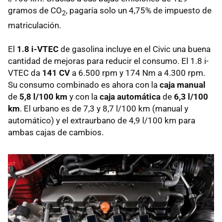
gramos de CO
, pagaría solo un 4,75% de impuesto de
2
matriculación.
El
1.8 i-VTEC
de gasolina incluye en el Civic una buena
cantidad de mejoras para reducir el consumo. El 1.8 i-
VTEC
da
141 CV
a 6.500 rpm y 174 Nm a 4.300 rpm.
Su consumo combinado es ahora con la
caja manual
de
5,8 l/100 km
y con la
caja automática
de
6,3 l/100
km
. El urbano es de 7,3 y 8,7 l/100 km (manual y
automático) y el extraurbano de 4,9 l/100 km para
ambas cajas de cambios.