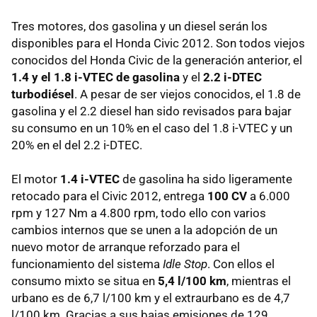
Tres motores, dos gasolina y un diesel serán los
disponibles para el Honda Civic 2012. Son todos viejos
conocidos del Honda Civic de la generación anterior, el
1.4 y el 1.8 i-
VTEC
de gasolina
y el
2.2 i-
DTEC
turbodiésel
. A pesar de ser viejos conocidos, el 1.8 de
gasolina y el 2.2 diesel han sido revisados para bajar
su consumo en un 10% en el caso del 1.8 i-
VTEC
y un
20% en el del 2.2 i-
DTEC
.
El motor
1.4 i-VTEC
de gasolina ha sido ligeramente
retocado para el Civic 2012, entrega
100 CV
a 6.000
rpm y 127 Nm a 4.800 rpm, todo ello con varios
cambios internos que se unen a la adopción de un
nuevo motor de arranque reforzado para el
funcionamiento del sistema
Idle Stop
. Con ellos el
consumo mixto se situa en
5,4 l/100 km
, mientras el
urbano es de 6,7 l/100 km y el extraurbano es de 4,7
l/100 km. Gracias a sus bajas emisiones de 129