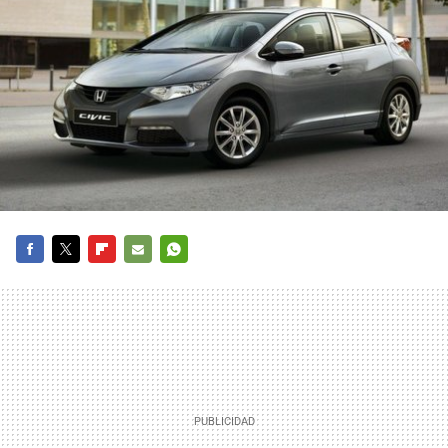
FACEBOOK
TWITTER
FLIPBOARD
E-
WHATSAPP
MAIL