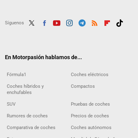
Síguenos
Twit
Fac
Yout
Inst
Tele
RSS
Flip
Tikt
ter
ebo
ube
agra
gra
boar
ok
ok
m
m
d
En Motorpasión hablamos de...
Fórmula1
Coches eléctricos
Coches híbridos y
Compactos
enchufables
SUV
Pruebas de coches
Rumores de coches
Precios de coches
Comparativa de coches
Coches autónomos