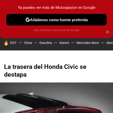
Ya puedes ver más de Motorpasion en Google
PRUEBAS
COCHES ELÉCTRICOS
OBSERVATORIO
F1
Añádenos como fuente preferida
Solo necesitas una cuenta de Google
×
HOY SE HABLA DE
DGT
China
Gasolina
Xiaomi
Mercedes-Benz
Alem
La trasera del Honda Civic se
destapa