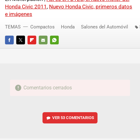
Honda Civic 2011
,
Nuevo Honda Civic, primeros datos
e imágenes
TEMAS
Compactos
Honda
Salones del Automóvil
FACEBOOK
TWITTER
FLIPBOARD
E-
WHATSAPP
MAIL
Comentarios cerrados
VER
53 COMENTARIOS