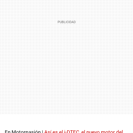
En Motorpasión |
Así es el i-
DTEC
, el nuevo motor del