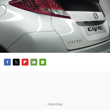
FACEBOOK
TWITTER
FLIPBOARD
E-
WHATSAPP
MAIL