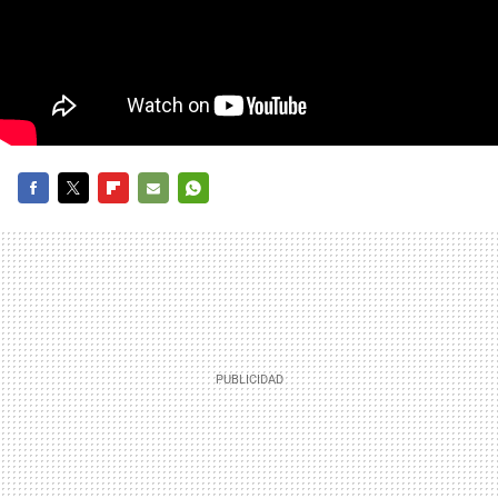
FACEBOOK
TWITTER
FLIPBOARD
E-
WHATSAPP
MAIL