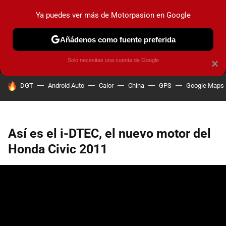
Ya puedes ver más de Motorpasion en Google
MENÚ
NUEVO
Añádenos como fuente preferida
PRUEBAS
COCHES ELÉCTRICOS
OBSERVATORIO
F1
Solo necesitas una cuenta de Google
×
HOY SE HABLA DE
DGT
Android Auto
Calor
China
GPS
Google Maps
Así es el i-DTEC, el nuevo motor del
Honda Civic 2011