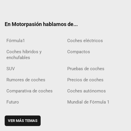
Twit
Fac
Yout
Inst
Tele
RSS
Flip
Tikt
ter
ebo
ube
agra
gra
boar
ok
ok
m
m
d
En Motorpasión hablamos de...
Fórmula1
Coches eléctricos
Coches híbridos y
Compactos
enchufables
SUV
Pruebas de coches
Rumores de coches
Precios de coches
Comparativa de coches
Coches autónomos
Futuro
Mundial de Fórmula 1
VER MÁS TEMAS