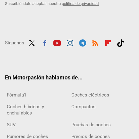
Suscribiéndote aceptas nuestra
política de privacidad
Síguenos
Twit
Fac
Yout
Inst
Tele
RSS
Flip
Tikt
ter
ebo
ube
agra
gra
boar
ok
ok
m
m
d
En Motorpasión hablamos de...
Fórmula1
Coches eléctricos
Coches híbridos y
Compactos
enchufables
SUV
Pruebas de coches
Rumores de coches
Precios de coches