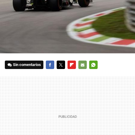
Sin comentarios
FACEBOOK
TWITTER
FLIPBOARD
E-
WHATSAPP
MAIL