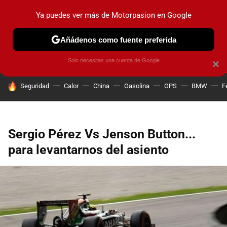
Ya puedes ver más de Motorpasion en Google
PRUEBAS
COCHES ELÉCTRICOS
OBSERVATORIO
F1
Añádenos como fuente preferida
Solo necesitas una cuenta de Google
×
HOY SE HABLA DE
Seguridad
Calor
China
Gasolina
GPS
BMW
F
Sergio Pérez Vs Jenson Button...
para levantarnos del asiento