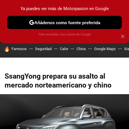
Ya puedes ver más de Motorpasion en Google
PRUEBAS
COCHES ELÉCTRICOS
OBSERVATORIO
F1
Añádenos como fuente preferida
Solo necesitas una cuenta de Google
×
HOY SE HABLA DE
Famosos
Seguridad
Calor
China
Google Maps
Xi
SsangYong prepara su asalto al
mercado norteamericano y chino