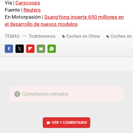
Vía |
Carscoops
Fuente |
Reuters
En Motorpasión |
SsangYong invierte 690 millones en
el desarrollo de nuevos modelos
TEMAS
Todoterrenos
Coches en China
Coches en 
FACEBOOK
TWITTER
FLIPBOARD
E-
WHATSAPP
MAIL
Comentarios cerrados
VER
1 COMENTARIO