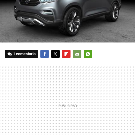
1 comentario
FACEBOOK
TWITTER
FLIPBOARD
E-
WHATSAPP
MAIL