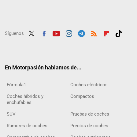
Síguenos
Twit
Fac
Yout
Inst
Tele
RSS
Flip
Tikt
ter
ebo
ube
agra
gra
boar
ok
ok
m
m
d
En Motorpasión hablamos de...
Fórmula1
Coches eléctricos
Coches híbridos y
Compactos
enchufables
SUV
Pruebas de coches
Rumores de coches
Precios de coches