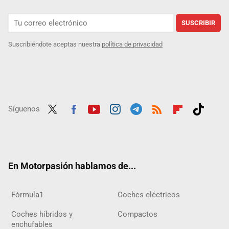
SUSCRIBIR
Suscribiéndote aceptas nuestra
política de privacidad
Síguenos
Twit
Fac
Yout
Inst
Tele
RSS
Flip
Tikt
ter
ebo
ube
agra
gra
boar
ok
ok
m
m
d
En Motorpasión hablamos de...
Fórmula1
Coches eléctricos
Coches híbridos y
Compactos
enchufables