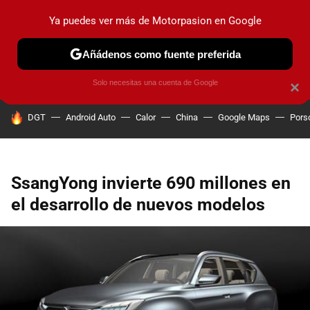
Ya puedes ver más de Motorpasion en Google
PRUEBAS
COCHES ELÉCTRICOS
OBSERVATORIO
F1
Añádenos como fuente preferida
Solo necesitas una cuenta de Google
×
HOY SE HABLA DE
DGT
Android Auto
Calor
China
Google Maps
Pors
SsangYong invierte 690 millones en
el desarrollo de nuevos modelos