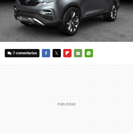
7 comentarios
FACEBOOK
TWITTER
FLIPBOARD
E-
WHATSAPP
MAIL