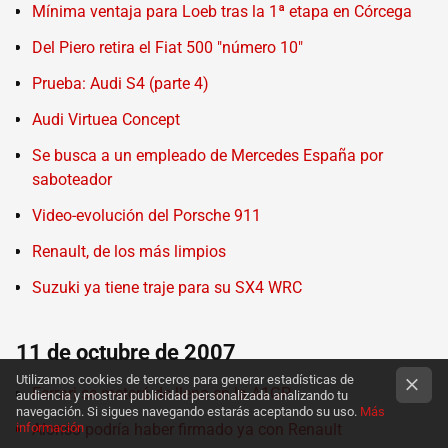
Mínima ventaja para Loeb tras la 1ª etapa en Córcega
Del Piero retira el Fiat 500 "número 10"
Prueba: Audi S4 (parte 4)
Audi Virtuea Concept
Se busca a un empleado de Mercedes España por
saboteador
Video-evolución del Porsche 911
Renault, de los más limpios
Suzuki ya tiene traje para su SX4 WRC
11 de octubre de 2007
Utilizamos cookies de terceros para generar estadísticas de
Ferrari se meterá de lleno en la A1GP
audiencia y mostrar publicidad personalizada analizando tu
navegación. Si sigues navegando estarás aceptando su uso.
Más
información
Alonso podría haber firmado ya con Renault