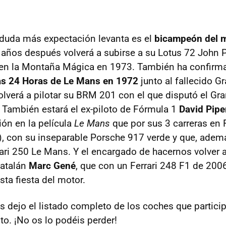
n duda más expectación levanta es el
bicampeón del 
 años después volverá a subirse a su Lotus 72 John P
 en la Montaña Mágica en 1973. También ha confirma
as 24 Horas de Le Mans en 1972
junto al fallecido G
volverá a pilotar su BRM 201 con el que disputó el Gr
También estará el ex-piloto de Fórmula 1
David Pipe
ión en la película
Le Mans
que por sus 3 carreras en 
0), con su inseparable Porsche 917 verde y que, adem
rari 250 Le Mans. Y el encargado de hacernos volver a
catalán
Marc Gené
, que con un Ferrari 248 F1 de 2006
ta fiesta del motor.
s dejo el listado completo de los coches que particip
to. ¡No os lo podéis perder!