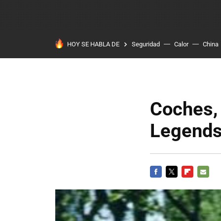
HOY SE HABLA DE
Seguridad
Calor
China
Coches, 
Legends
FACEBOOK
TWITTER
FLIPBOARD
E-
MAIL