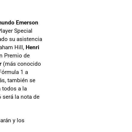
mundo Emerson
layer Special
do su asistencia
raham Hill,
Henri
an Premio de
r
(más conocido
Fórmula 1 a
ás, también se
 todos a la
 será la nota de
arán y los