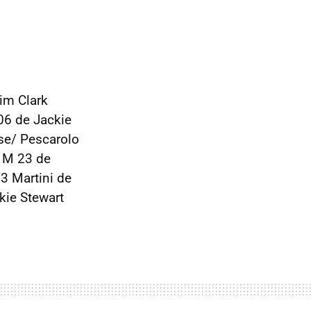
im Clark
06 de Jackie
ise/ Pescarolo
n M 23 de
3 Martini de
kie Stewart