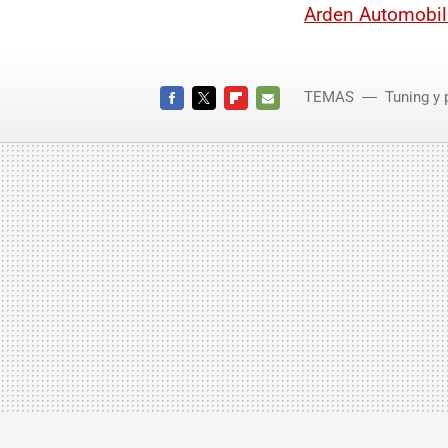
Arden Automobi
TEMAS
Tuning y 
FACEBOOK
TWITTER
FLIPBOARD
E-
MAIL