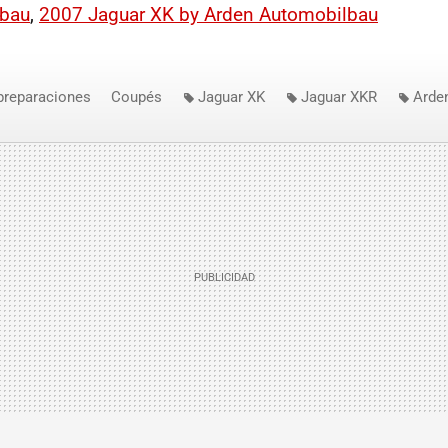
lbau
,
2007 Jaguar XK by Arden Automobilbau
preparaciones
Coupés
Jaguar XK
Jaguar XKR
Arde