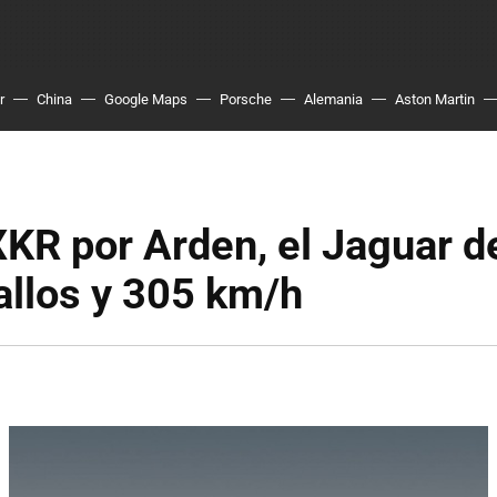
r
China
Google Maps
Porsche
Alemania
Aston Martin
KR por Arden, el Jaguar d
allos y 305 km/h