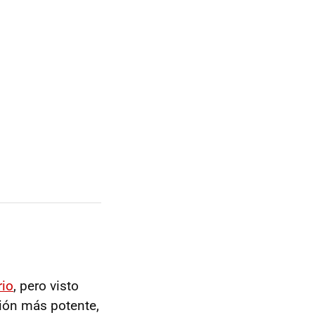
rio
, pero visto
sión más potente,