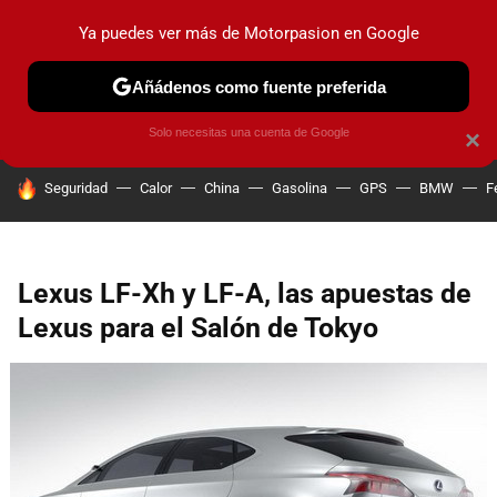
Ya puedes ver más de Motorpasion en Google
PRUEBAS
COCHES ELÉCTRICOS
OBSERVATORIO
F1
Añádenos como fuente preferida
Solo necesitas una cuenta de Google
×
HOY SE HABLA DE
Seguridad
Calor
China
Gasolina
GPS
BMW
F
Lexus LF-Xh y LF-A, las apuestas de
Lexus para el Salón de Tokyo