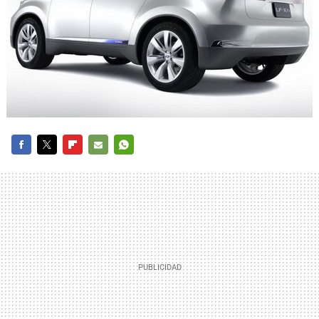
FACEBOOK
TWITTER
FLIPBOARD
E-
WHATSAPP
MAIL