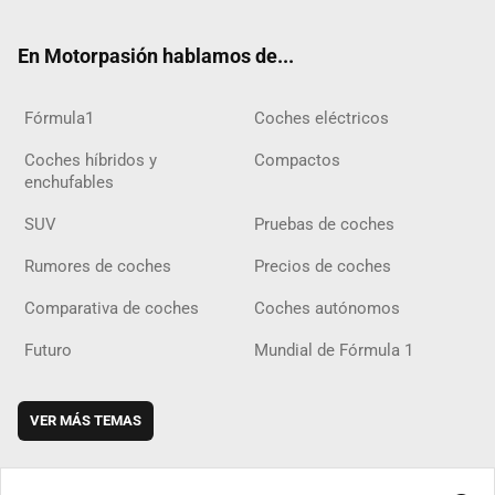
ter
ebo
ube
agra
gra
boar
ok
ok
m
m
d
En Motorpasión hablamos de...
Fórmula1
Coches eléctricos
Coches híbridos y
Compactos
enchufables
SUV
Pruebas de coches
Rumores de coches
Precios de coches
Comparativa de coches
Coches autónomos
Futuro
Mundial de Fórmula 1
VER MÁS TEMAS