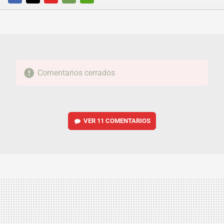
FACEBOOK
TWITTER
FLIPBOARD
E-
WHATSAPP
MAIL
Comentarios cerrados
VER
11 COMENTARIOS