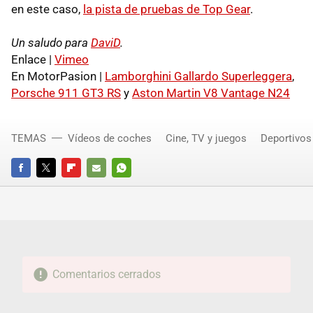
en este caso,
la pista de pruebas de Top Gear
.
Un saludo para
DaviD
.
Enlace |
Vimeo
En MotorPasion |
Lamborghini Gallardo Superleggera
,
Porsche 911 GT3 RS
y
Aston Martin V8 Vantage N24
TEMAS
Vídeos de coches
Cine, TV y juegos
Deportivos
FACEBOOK
TWITTER
FLIPBOARD
E-
WHATSAPP
MAIL
Comentarios cerrados