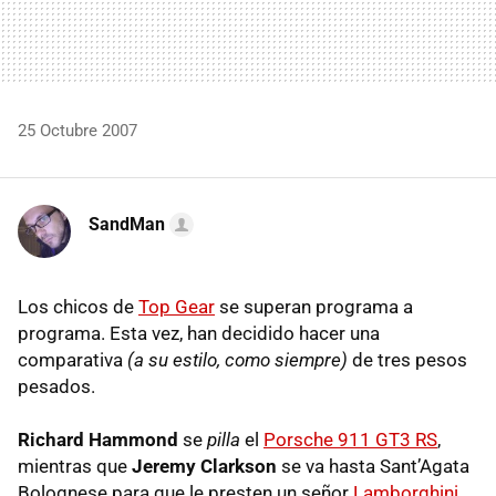
25 Octubre 2007
SandMan
Los chicos de
Top Gear
se superan programa a
programa. Esta vez, han decidido hacer una
comparativa
(a su estilo, como siempre)
de tres pesos
pesados.
Richard Hammond
se
pilla
el
Porsche 911 GT3 RS
,
mientras que
Jeremy Clarkson
se va hasta Sant’Agata
Bolognese para que le presten un señor
Lamborghini