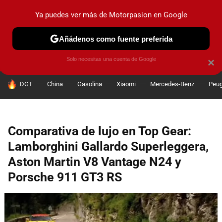
Ya puedes ver más de Motorpasion en Google
PRUEBAS
COCHES ELÉCTRICOS
OBSERVATORIO
F1
Añádenos como fuente preferida
Solo necesitas una cuenta de Google
×
HOY SE HABLA DE
DGT
China
Gasolina
Xiaomi
Mercedes-Benz
Peug
Comparativa de lujo en Top Gear:
Lamborghini Gallardo Superleggera,
Aston Martin V8 Vantage N24 y
Porsche 911 GT3 RS