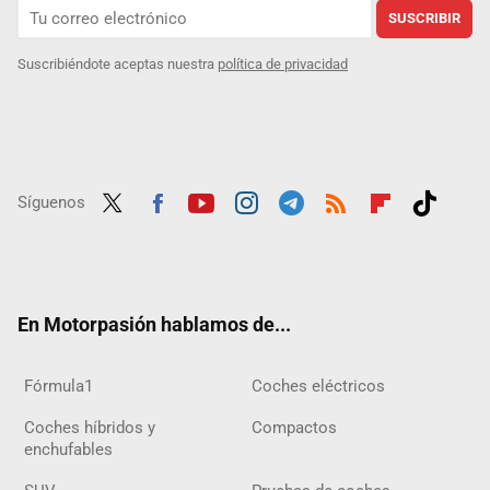
SUSCRIBIR
Suscribiéndote aceptas nuestra
política de privacidad
Síguenos
Twit
Fac
Yout
Inst
Tele
RSS
Flip
Tikt
ter
ebo
ube
agra
gra
boar
ok
ok
m
m
d
En Motorpasión hablamos de...
Fórmula1
Coches eléctricos
Coches híbridos y
Compactos
enchufables