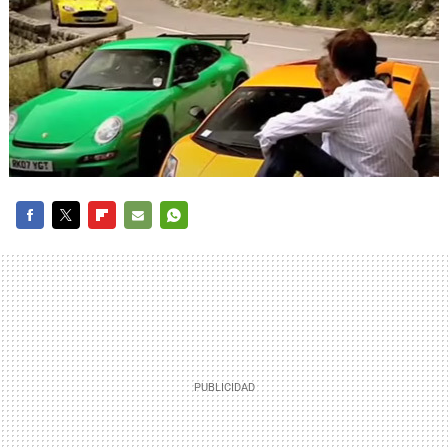
FACEBOOK
TWITTER
FLIPBOARD
E-
WHATSAPP
MAIL