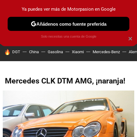
Ya puedes ver más de Motorpasion en Google
PRUEBAS
COCHES ELÉCTRICOS
OBSERVATORIO
F1
Añádenos como fuente preferida
Solo necesitas una cuenta de Google
×
HOY SE HABLA DE
DGT
China
Gasolina
Xiaomi
Mercedes-Benz
Alem
Mercedes CLK DTM AMG, ¡naranja!