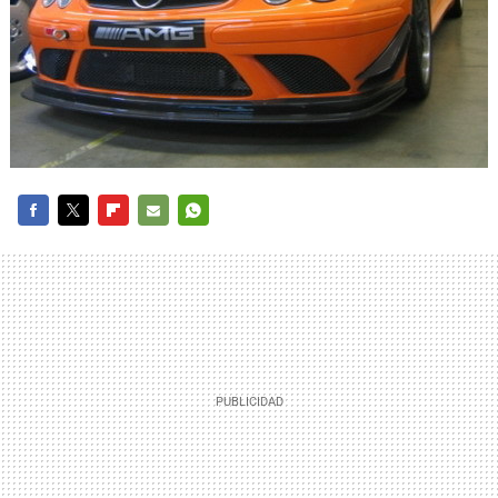
FACEBOOK
TWITTER
FLIPBOARD
E-
WHATSAPP
MAIL