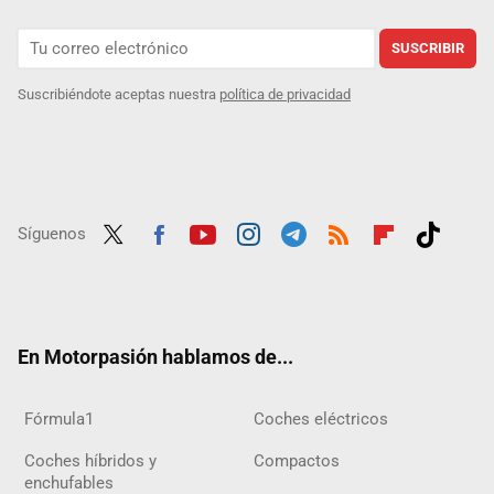
SUSCRIBIR
Suscribiéndote aceptas nuestra
política de privacidad
Síguenos
Twit
Fac
Yout
Inst
Tele
RSS
Flip
Tikt
ter
ebo
ube
agra
gra
boar
ok
ok
m
m
d
En Motorpasión hablamos de...
Fórmula1
Coches eléctricos
Coches híbridos y
Compactos
enchufables