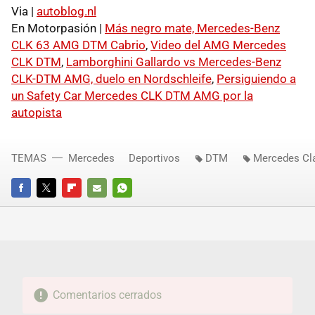
Via |
autoblog.nl
En Motorpasión |
Más negro mate, Mercedes-Benz
CLK 63 AMG DTM Cabrio
,
Video del AMG Mercedes
CLK DTM
,
Lamborghini Gallardo vs Mercedes-Benz
CLK-DTM AMG, duelo en Nordschleife
,
Persiguiendo a
un Safety Car Mercedes CLK DTM AMG por la
autopista
TEMAS
Mercedes
Deportivos
DTM
Mercedes Cl
FACEBOOK
TWITTER
FLIPBOARD
E-
WHATSAPP
MAIL
Comentarios cerrados