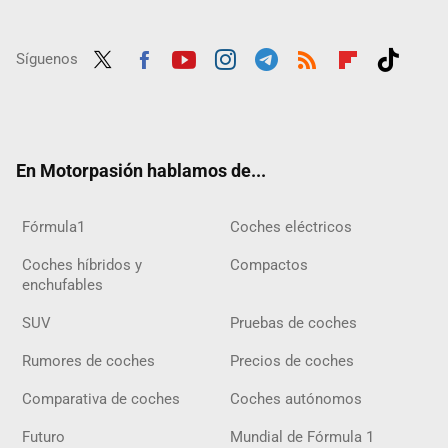
Síguenos
Twit
Fac
Yout
Inst
Tele
RSS
Flip
Tikt
ter
ebo
ube
agra
gra
boar
ok
ok
m
m
d
En Motorpasión hablamos de...
Fórmula1
Coches eléctricos
Coches híbridos y
Compactos
enchufables
SUV
Pruebas de coches
Rumores de coches
Precios de coches
Comparativa de coches
Coches autónomos
Futuro
Mundial de Fórmula 1