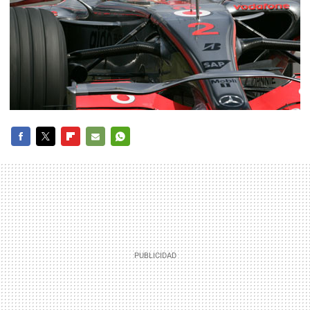
FACEBOOK
TWITTER
FLIPBOARD
E-
WHATSAPP
MAIL