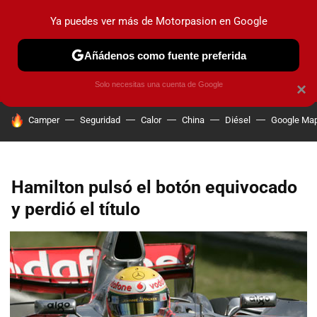
Ya puedes ver más de Motorpasion en Google
PRUEBAS
COCHES ELÉCTRICOS
OBSERVATORIO
F1
Añádenos como fuente preferida
Solo necesitas una cuenta de Google
×
HOY SE HABLA DE
Camper
Seguridad
Calor
China
Diésel
Google Ma
Hamilton pulsó el botón equivocado
y perdió el título