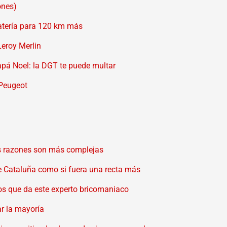
ones)
batería para 120 km más
eroy Merlin
apá Noel: la DGT te puede multar
 Peugeot
Las razones son más complejas
o de Cataluña como si fuera una recta más
os que da este experto bricomaniaco
r la mayoría