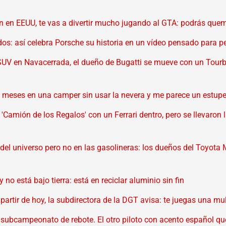
an en EEUU, te vas a divertir mucho jugando al GTA: podrás que
os: así celebra Porsche su historia en un vídeo pensado para 
SUV en Navacerrada, el dueño de Bugatti se mueve con un Tourbi
 meses en una camper sin usar la nevera y me parece un estup
 'Camión de los Regalos' con un Ferrari dentro, pero se llevaron l
del universo pero no en las gasolineras: los dueños del Toyot
no está bajo tierra: está en reciclar aluminio sin fin
 partir de hoy, la subdirectora de la DGT avisa: te juegas una mu
subcampeonato de rebote. El otro piloto con acento español q