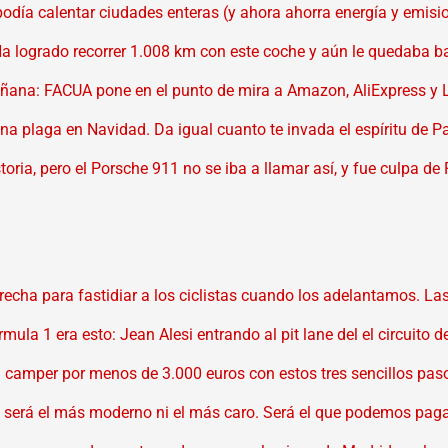
 podía calentar ciudades enteras (y ahora ahorra energía y emisi
 Ha logrado recorrer 1.008 km con este coche y aún le quedaba 
ñana: FACUA pone en el punto de mira a Amazon, AliExpress y L
na plaga en Navidad. Da igual cuanto te invada el espíritu de P
ria, pero el Porsche 911 no se iba a llamar así, y fue culpa de
recha para fastidiar a los ciclistas cuando los adelantamos. 
rmula 1 era esto: Jean Alesi entrando al pit lane del el circuit
a camper por menos de 3.000 euros con estos tres sencillos pas
 será el más moderno ni el más caro. Será el que podemos paga