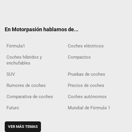
Twit
Fac
Yout
Inst
Tele
RSS
Flip
Tikt
ter
ebo
ube
agra
gra
boar
ok
ok
m
m
d
En Motorpasión hablamos de...
Fórmula1
Coches eléctricos
Coches híbridos y
Compactos
enchufables
SUV
Pruebas de coches
Rumores de coches
Precios de coches
Comparativa de coches
Coches autónomos
Futuro
Mundial de Fórmula 1
VER MÁS TEMAS