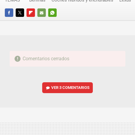
TEMAS
Berlinas
Coches híbridos y enchufables
Lexus
FACEBOOK
TWITTER
FLIPBOARD
E-
WHATSAPP
MAIL
Comentarios cerrados
VER
3 COMENTARIOS