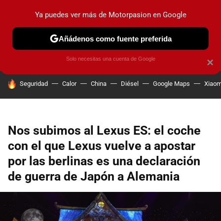
Ya puedes ver más de Motorpasion en Google
PRUEBAS
COCHES ELÉCTRICOS
OBSERVATORIO
F1
Añádenos como fuente preferida
Solo necesitas una cuenta de Google
×
HOY SE HABLA DE
Seguridad
Calor
China
Diésel
Google Maps
Xiaom
Nos subimos al Lexus ES: el coche
con el que Lexus vuelve a apostar
por las berlinas es una declaración
de guerra de Japón a Alemania