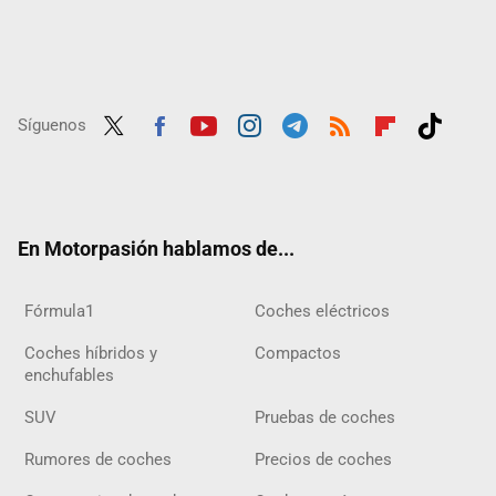
Síguenos
Twit
Fac
Yout
Inst
Tele
RSS
Flip
Tikt
ter
ebo
ube
agra
gra
boar
ok
ok
m
m
d
En Motorpasión hablamos de...
Fórmula1
Coches eléctricos
Coches híbridos y
Compactos
enchufables
SUV
Pruebas de coches
Rumores de coches
Precios de coches