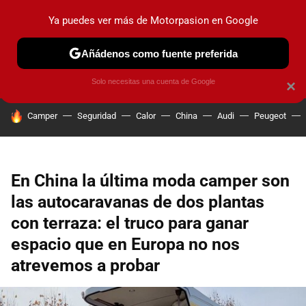
Ya puedes ver más de Motorpasion en Google
PRUEBAS
COCHES ELÉCTRICOS
OBSERVATORIO
F1
Añádenos como fuente preferida
Solo necesitas una cuenta de Google
×
HOY SE HABLA DE
Camper
Seguridad
Calor
China
Audi
Peugeot
En China la última moda camper son
las autocaravanas de dos plantas
con terraza: el truco para ganar
espacio que en Europa no nos
atrevemos a probar