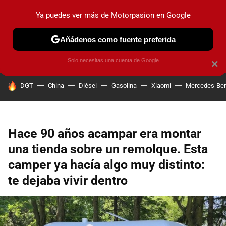
Ya puedes ver más de Motorpasion en Google
PRUEBAS
COCHES ELÉCTRICOS
OBSERVATORIO
F1
Añádenos como fuente preferida
Solo necesitas una cuenta de Google
×
HOY SE HABLA DE
DGT
China
Diésel
Gasolina
Xiaomi
Mercedes-Be
Hace 90 años acampar era montar
una tienda sobre un remolque. Esta
camper ya hacía algo muy distinto:
te dejaba vivir dentro