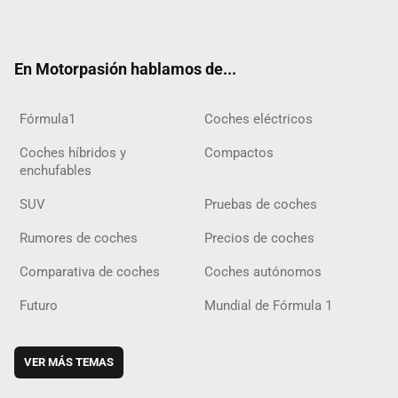
ter
ebo
ube
agra
gra
boar
ok
ok
m
m
d
En Motorpasión hablamos de...
Fórmula1
Coches eléctricos
Coches híbridos y
Compactos
enchufables
SUV
Pruebas de coches
Rumores de coches
Precios de coches
Comparativa de coches
Coches autónomos
Futuro
Mundial de Fórmula 1
VER MÁS TEMAS