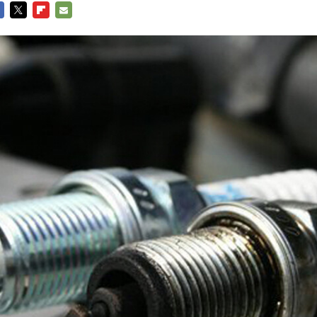
CEBOOK
TWITTER
FLIPBOARD
E-
MAIL