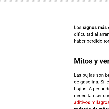
Los
signos más 
dificultad al ar
haber perdido to
Mitos y ve
Las bujías son b
de gasolina. Sí, 
bujías. A pesar d
necesitan ser su
aditivos milagro