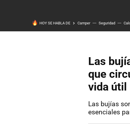
HOY SE HABLA DE
Camper
Seguridad
Cal
Las bují
que circ
vida útil
Las bujías so
esenciales pa