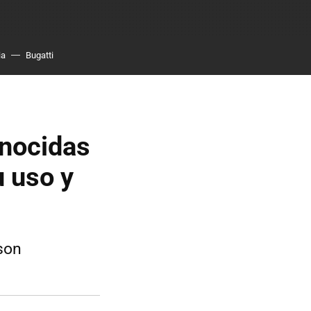
ia
Bugatti
onocidas
u uso y
son