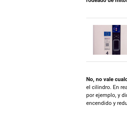
rodeado de mito
No, no vale cualq
el cilindro. En re
por ejemplo, y d
encendido y redu