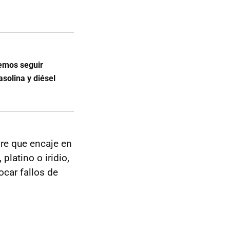
emos seguir
solina y diésel
pre que encaje en
 platino o iridio,
ocar fallos de