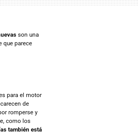
nuevas
son una
e que parece
es para el motor
l carecen de
 por romperse y
he, como los
ías también está