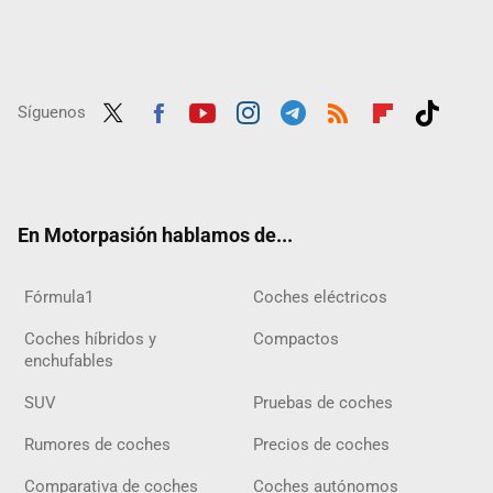
Síguenos
Twit
Fac
Yout
Inst
Tele
RSS
Flip
Tikt
ter
ebo
ube
agra
gra
boar
ok
ok
m
m
d
En Motorpasión hablamos de...
Fórmula1
Coches eléctricos
Coches híbridos y
Compactos
enchufables
SUV
Pruebas de coches
Rumores de coches
Precios de coches
Comparativa de coches
Coches autónomos