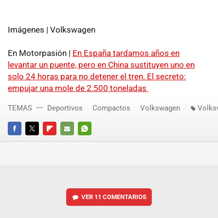
Imágenes | Volkswagen
En Motorpasión |
En España tardamos años en
levantar un puente, pero en China sustituyen uno en
solo 24 horas para no detener el tren. El secreto:
empujar una mole de 2.500 toneladas
TEMAS
Deportivos
Compactos
Volkswagen
Volks
FACEBOOK
TWITTER
FLIPBOARD
E-
WHATSAPP
MAIL
VER
11 COMENTARIOS