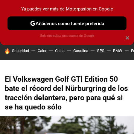
Ya puedes ver más de Motorpasion en Google
MENÚ
NUEVO
Añádenos como fuente preferida
PRUEBAS
COCHES ELÉCTRICOS
OBSERVATORIO
F1
Solo necesitas una cuenta de Google
×
HOY SE HABLA DE
Seguridad
Calor
China
Gasolina
GPS
BMW
F
El Volkswagen Golf GTI Edition 50
bate el récord del Nürburgring de los
tracción delantera, pero para qué si
se ha quedo sólo