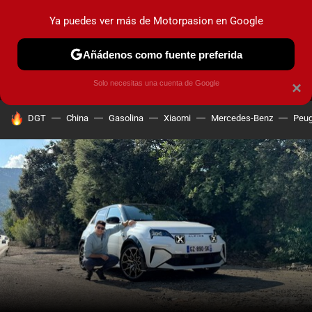
Ya puedes ver más de Motorpasion en Google
MENÚ
NUEVO
Añádenos como fuente preferida
PRUEBAS
COCHES ELÉCTRICOS
OBSERVATORIO
F1
Solo necesitas una cuenta de Google
×
HOY SE HABLA DE
DGT
China
Gasolina
Xiaomi
Mercedes-Benz
Peug