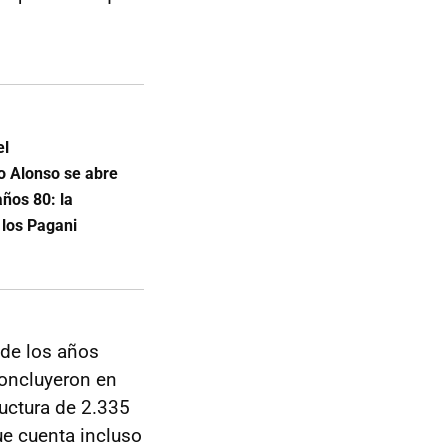
el
o Alonso se abre
años 80: la
 los Pagani
 de los años
concluyeron en
ructura de 2.335
ue cuenta incluso