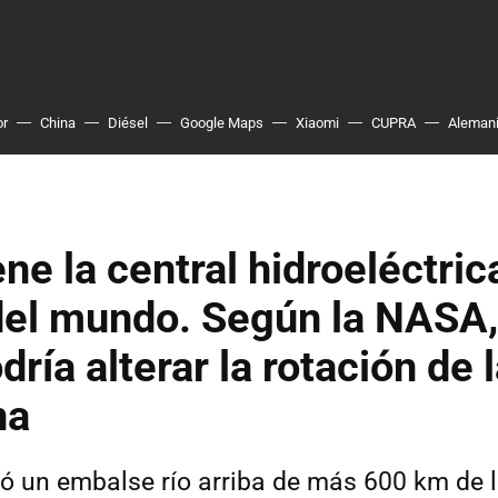
or
China
Diésel
Google Maps
Xiaomi
CUPRA
Aleman
ene la central hidroeléctri
del mundo. Según la NASA,
ría alterar la rotación de l
na
ó un embalse río arriba de más 600 km de l