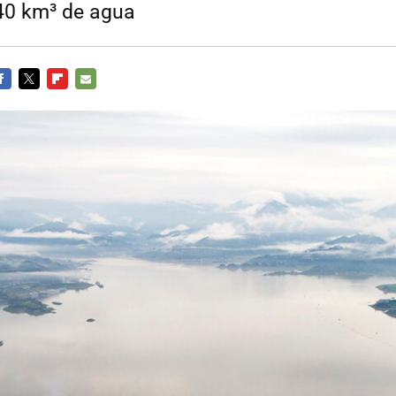
 40 km³ de agua
ACEBOOK
TWITTER
FLIPBOARD
E-
MAIL