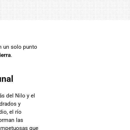
n un solo punto
ierra
.
unal
s del Nilo y el
drados y
o, el río
forman las
 impetuosas que