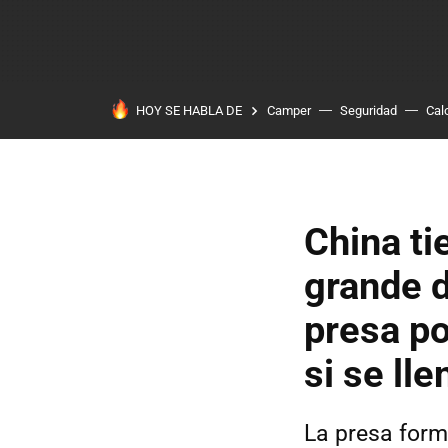
HOY SE HABLA DE
Camper
Seguridad
Cal
China ti
grande 
presa pod
si se lle
La presa form