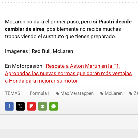
McLaren no dará el primer paso, pero
si Piastri decide
cambiar de aires
, posiblemente no reciba muchas
trabas viendo el sustituto que tienen preparado.
Imágenes | Red Bull, McLaren
En Motorpasión |
Rescate a Aston Martin en la F1.
Aprobadas las nuevas normas que darán más ventajas
a Honda para mejorar su motor
TEMAS
Fórmula1
Max Verstappen
McLaren
Z
FACEBOOK
TWITTER
FLIPBOARD
E-
WHATSAPP
MAIL