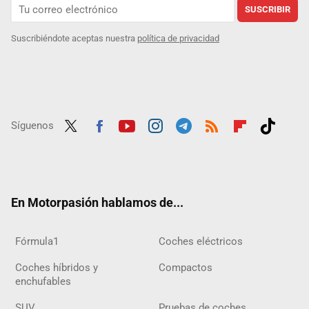
SUSCRIBIR
Suscribiéndote aceptas nuestra
política de privacidad
Síguenos
Twit
Fac
Yout
Inst
Tele
RSS
Flip
Tikt
ter
ebo
ube
agra
gra
boar
ok
ok
m
m
d
En Motorpasión hablamos de...
Fórmula1
Coches eléctricos
Coches híbridos y
Compactos
enchufables
SUV
Pruebas de coches