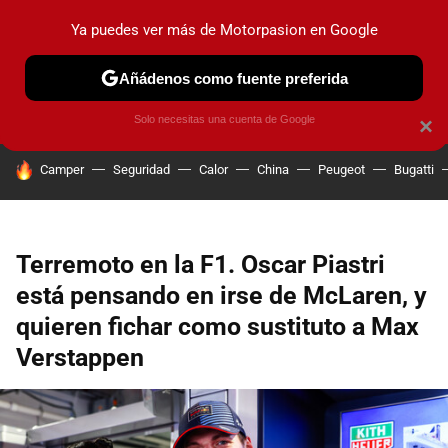
Ya puedes ver más de Motorpasion en Google
PRUEBAS
COCHES ELÉCTRICOS
OBSERVATORIO
F1
Añádenos como fuente preferida
Solo necesitas una cuenta de Google
×
HOY SE HABLA DE
Camper
Seguridad
Calor
China
Peugeot
Bugatti
Terremoto en la F1. Oscar Piastri
está pensando en irse de McLaren, y
quieren fichar como sustituto a Max
Verstappen