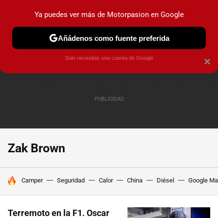
Ya puedes ver más de Motorpasion en Google
PRUEBAS
COCHES ELÉCTRICOS
OBSERVATORIO
F1
Añádenos como fuente preferida
Solo necesitas una cuenta de Google
×
Zak Brown
HOY SE HABLA DE
Camper
Seguridad
Calor
China
Diésel
Google M
Terremoto en la F1. Oscar