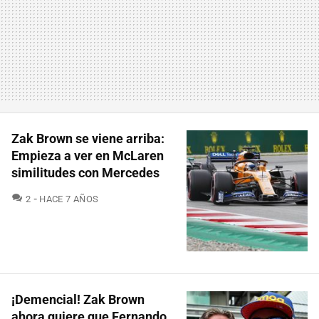
Zak Brown se viene arriba:
Empieza a ver en McLaren
similitudes con Mercedes
COMENTARIOS
2
HACE 7 AÑOS
¡Demencial! Zak Brown
ahora quiere que Fernando