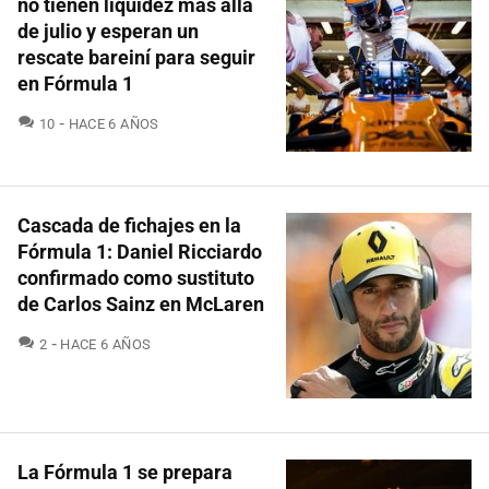
no tienen liquidez más allá
de julio y esperan un
rescate bareiní para seguir
en Fórmula 1
COMENTARIOS
10
HACE 6 AÑOS
Cascada de fichajes en la
Fórmula 1: Daniel Ricciardo
confirmado como sustituto
de Carlos Sainz en McLaren
COMENTARIOS
2
HACE 6 AÑOS
La Fórmula 1 se prepara