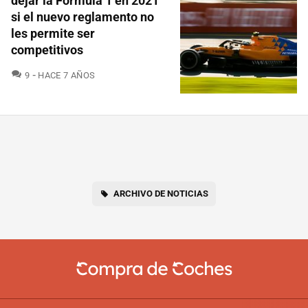
dejar la Fórmula 1 en 2021
si el nuevo reglamento no
les permite ser
competitivos
COMENTARIOS
9
HACE 7 AÑOS
ARCHIVO DE NOTICIAS