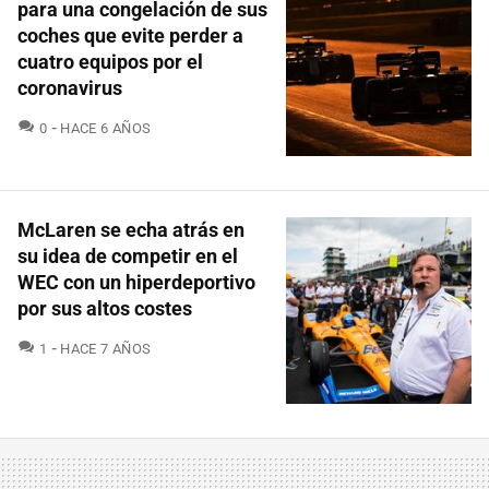
para una congelación de sus
coches que evite perder a
cuatro equipos por el
coronavirus
COMENTARIOS
0
HACE 6 AÑOS
McLaren se echa atrás en
su idea de competir en el
WEC con un hiperdeportivo
por sus altos costes
COMENTARIOS
1
HACE 7 AÑOS