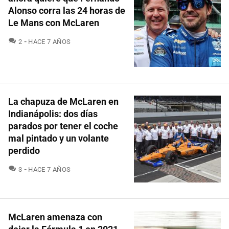
Alonso corra las 24 horas de
Le Mans con McLaren
COMENTARIOS
2
HACE 7 AÑOS
La chapuza de McLaren en
Indianápolis: dos días
parados por tener el coche
mal pintado y un volante
perdido
COMENTARIOS
3
HACE 7 AÑOS
McLaren amenaza con