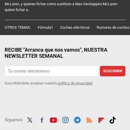
McLaren, y quieren fichar como sustituto a Max Verstappen.McLaren
quiere fichar a..
OTROS TEMAS:
Fórmula1
Coches eléctricos
Rumores de coches
RECIBE "Arranca que nos vamos", NUESTRA
NEWSLETTER SEMANAL
SUSCRIBIR
Suscribiéndote aceptas nuestra
política de privacidad
Síguenos
Twit
Fac
Yout
Inst
Tele
RSS
Flip
Tikt