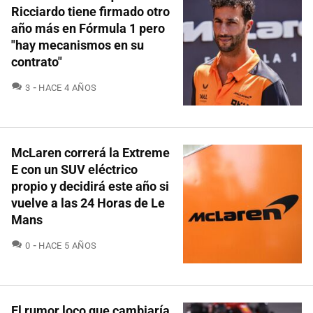
Ricciardo tiene firmado otro
año más en Fórmula 1 pero
"hay mecanismos en su
contrato"
COMENTARIOS
3
HACE 4 AÑOS
McLaren correrá la Extreme
E con un SUV eléctrico
propio y decidirá este año si
vuelve a las 24 Horas de Le
Mans
COMENTARIOS
0
HACE 5 AÑOS
El rumor loco que cambiaría