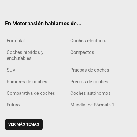
ter
ebo
ube
agra
gra
boar
ok
ok
m
m
d
En Motorpasión hablamos de...
Fórmula1
Coches eléctricos
Coches híbridos y
Compactos
enchufables
SUV
Pruebas de coches
Rumores de coches
Precios de coches
Comparativa de coches
Coches autónomos
Futuro
Mundial de Fórmula 1
VER MÁS TEMAS