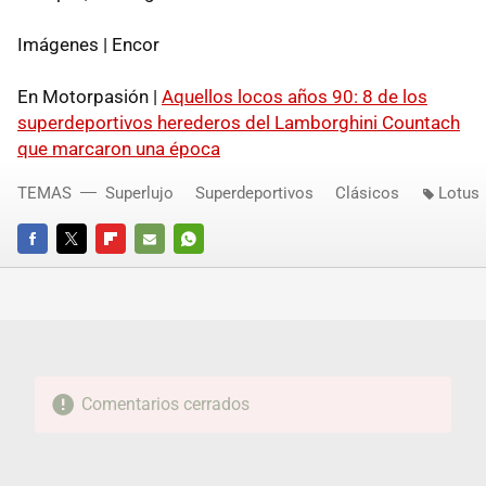
Imágenes | Encor
En Motorpasión |
Aquellos locos años 90: 8 de los
superdeportivos herederos del Lamborghini Countach
que marcaron una época
TEMAS
Superlujo
Superdeportivos
Clásicos
Lotus
FACEBOOK
TWITTER
FLIPBOARD
E-
WHATSAPP
MAIL
Comentarios cerrados