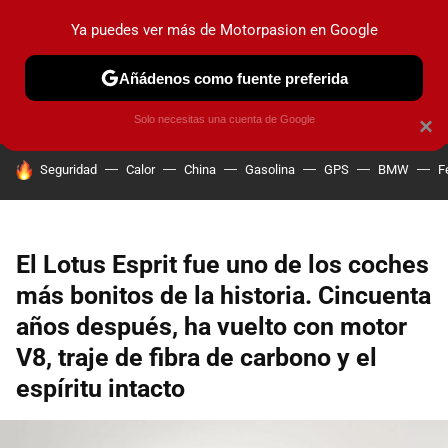
Ya puedes ver más de Motorpasion en Google
PRUEBAS
COCHES ELÉCTRICOS
OBSERVATORIO
F1
Añádenos como fuente preferida
Solo necesitas una cuenta de Google
×
HOY SE HABLA DE
Seguridad
Calor
China
Gasolina
GPS
BMW
F
El Lotus Esprit fue uno de los coches
más bonitos de la historia. Cincuenta
años después, ha vuelto con motor
V8, traje de fibra de carbono y el
espíritu intacto