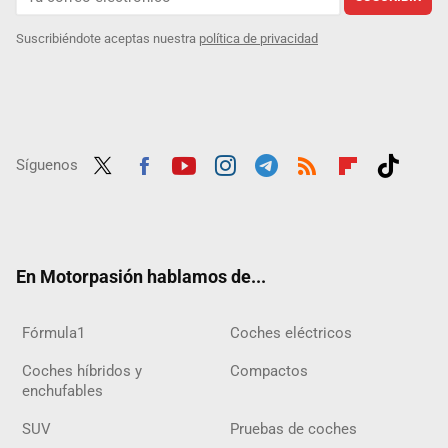
Suscribiéndote aceptas nuestra
política de privacidad
Síguenos
Twit
Fac
Yout
Inst
Tele
RSS
Flip
Tikt
ter
ebo
ube
agra
gra
boar
ok
ok
m
m
d
En Motorpasión hablamos de...
Fórmula1
Coches eléctricos
Coches híbridos y
Compactos
enchufables
SUV
Pruebas de coches