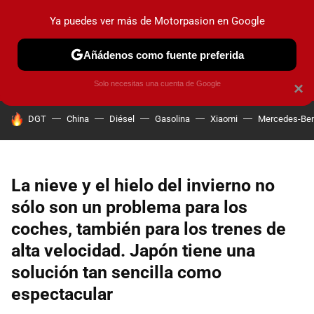
Ya puedes ver más de Motorpasion en Google
PRUEBAS
COCHES ELÉCTRICOS
OBSERVATORIO
F1
Añádenos como fuente preferida
Solo necesitas una cuenta de Google
×
HOY SE HABLA DE
DGT
China
Diésel
Gasolina
Xiaomi
Mercedes-Be
La nieve y el hielo del invierno no
sólo son un problema para los
coches, también para los trenes de
alta velocidad. Japón tiene una
solución tan sencilla como
espectacular