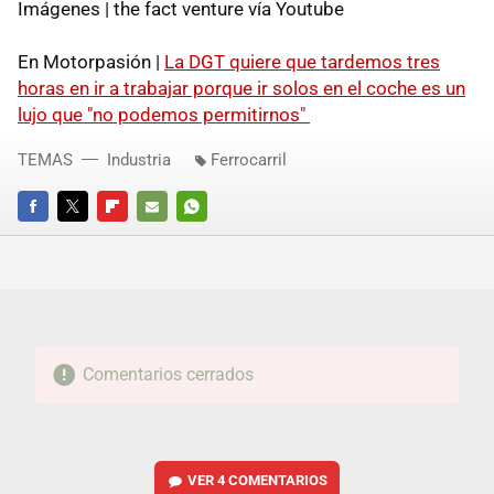
Imágenes | the fact venture vía Youtube
En Motorpasión |
La DGT quiere que tardemos tres
horas en ir a trabajar porque ir solos en el coche es un
lujo que "no podemos permitirnos"
TEMAS
Industria
Ferrocarril
FACEBOOK
TWITTER
FLIPBOARD
E-
WHATSAPP
MAIL
Comentarios cerrados
VER
4 COMENTARIOS