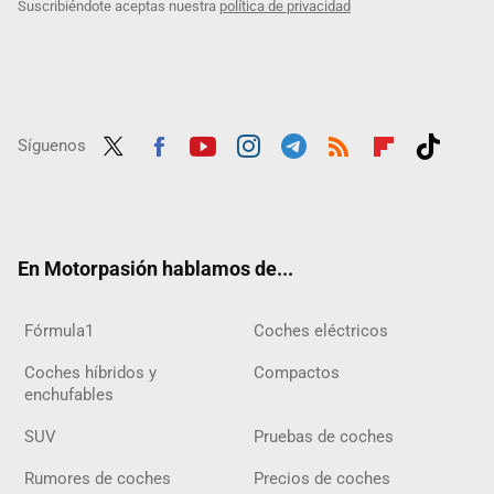
Suscribiéndote aceptas nuestra
política de privacidad
Síguenos
Twit
Fac
Yout
Inst
Tele
RSS
Flip
Tikt
ter
ebo
ube
agra
gra
boar
ok
ok
m
m
d
En Motorpasión hablamos de...
Fórmula1
Coches eléctricos
Coches híbridos y
Compactos
enchufables
SUV
Pruebas de coches
Rumores de coches
Precios de coches