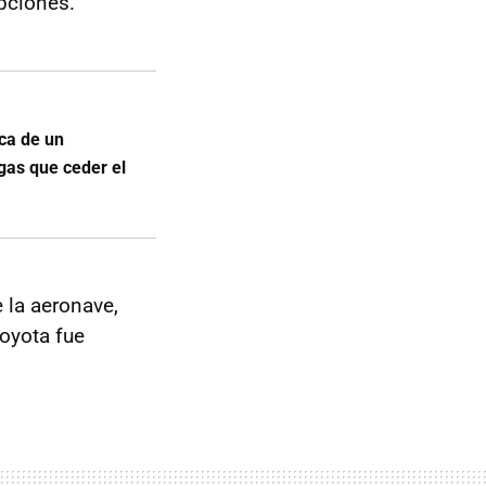
opciones.
rca de un
gas que ceder el
de la aeronave,
oyota fue