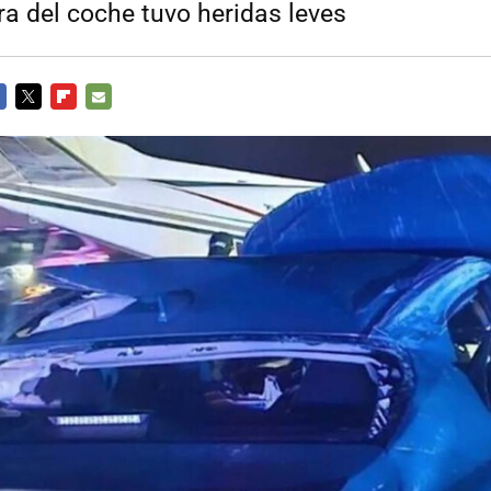
ra del coche tuvo heridas leves
CEBOOK
TWITTER
FLIPBOARD
E-
MAIL