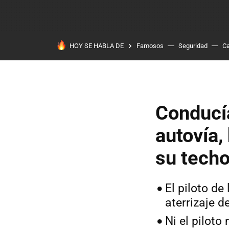
HOY SE HABLA DE
Famosos
Seguridad
Ca
Conducía
autovía,
su techo
El piloto de
aterrizaje 
Ni el piloto