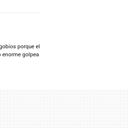
agobios porque el
go enorme golpea