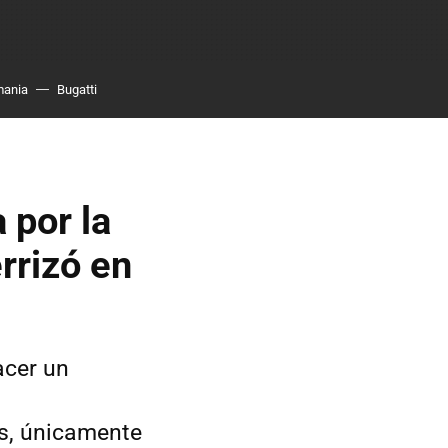
mania
Bugatti
 por la
rrizó en
acer un
dos, únicamente