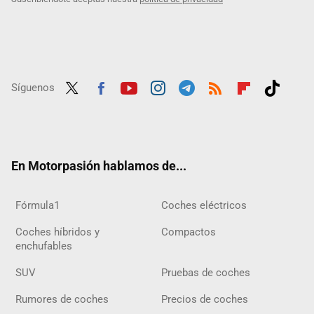
Síguenos
Twit
Fac
Yout
Inst
Tele
RSS
Flip
Tikt
ter
ebo
ube
agra
gra
boar
ok
ok
m
m
d
En Motorpasión hablamos de...
Fórmula1
Coches eléctricos
Coches híbridos y
Compactos
enchufables
SUV
Pruebas de coches
Rumores de coches
Precios de coches