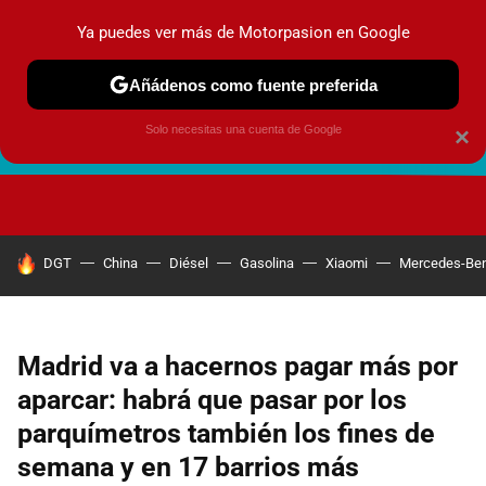
Ya puedes ver más de Motorpasion en Google
Añádenos como fuente preferida
Solo necesitas una cuenta de Google
×
FUTURO URBANO
EN MOVIMIENTO
ENERGÍA
SEGURI
HOY SE HABLA DE
DGT
China
Diésel
Gasolina
Xiaomi
Mercedes-Be
Madrid va a hacernos pagar más por
aparcar: habrá que pasar por los
parquímetros también los fines de
semana y en 17 barrios más