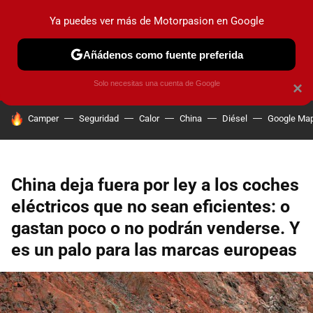
Ya puedes ver más de Motorpasion en Google
PRUEBAS
COCHES ELÉCTRICOS
OBSERVATORIO
F1
Añádenos como fuente preferida
Solo necesitas una cuenta de Google
×
HOY SE HABLA DE
Camper
Seguridad
Calor
China
Diésel
Google Ma
China deja fuera por ley a los coches
eléctricos que no sean eficientes: o
gastan poco o no podrán venderse. Y
es un palo para las marcas europeas