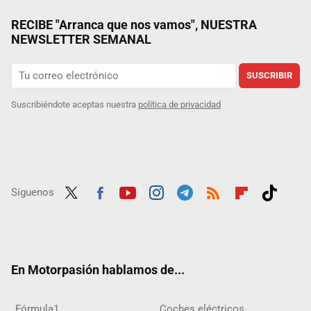
RECIBE "Arranca que nos vamos", NUESTRA
NEWSLETTER SEMANAL
SUSCRIBIR
Suscribiéndote aceptas nuestra
política de privacidad
Síguenos
Twit
Fac
Yout
Inst
Tele
RSS
Flip
Tikt
ter
ebo
ube
agra
gra
boar
ok
ok
m
m
d
En Motorpasión hablamos de...
Fórmula1
Coches eléctricos