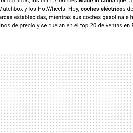
 cinco años, los únicos coches
Made in China
que po
 Matchbox y los HotWheels. Hoy,
coches eléctrico
s d
rcas establecidas, mientras sus coches gasolina e 
inos de precio y se cuelan en el top 20 de ventas en 