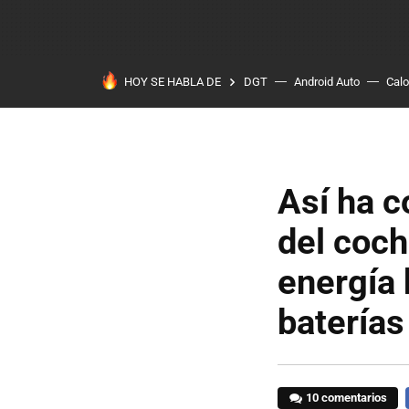
HOY SE HABLA DE
DGT
Android Auto
Calo
Así ha 
del coch
energía 
baterías
10 comentarios