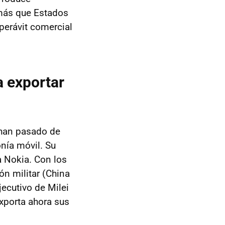
más que Estados
perávit comercial
a exportar
 han pasado de
onía móvil. Su
a Nokia. Con los
ón militar (China
jecutivo de Milei
xporta ahora sus