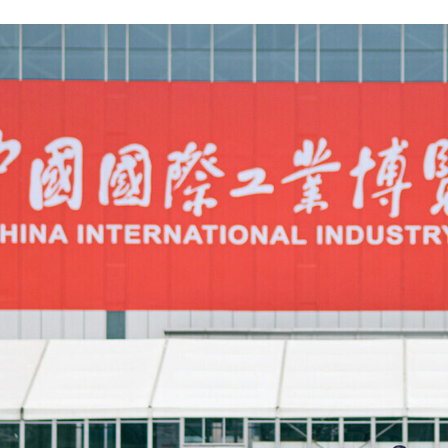
FACEBOOK
TWITTER
FLIPBOARD
E-
MAIL