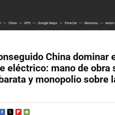
r
China
GPS
Google Maps
Porsche
Alemania
Aston 
conseguido China dominar 
e eléctrico: mano de obra
barata y monopolio sobre l