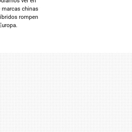
díamos ver en
e marcas chinas
híbridos rompen
Europa.