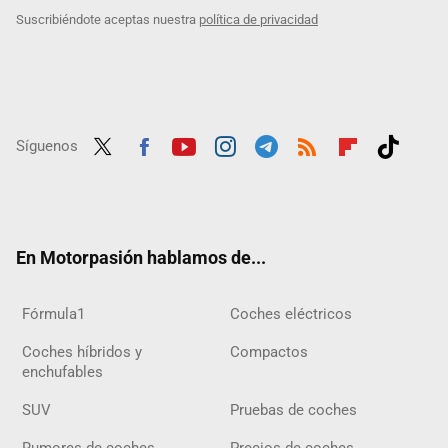
Suscribiéndote aceptas nuestra
política de privacidad
Síguenos
Twit
Fac
Yout
Inst
Tele
RSS
Flip
Tikt
ter
ebo
ube
agra
gra
boar
ok
ok
m
m
d
En Motorpasión hablamos de...
Fórmula1
Coches eléctricos
Coches híbridos y
Compactos
enchufables
SUV
Pruebas de coches