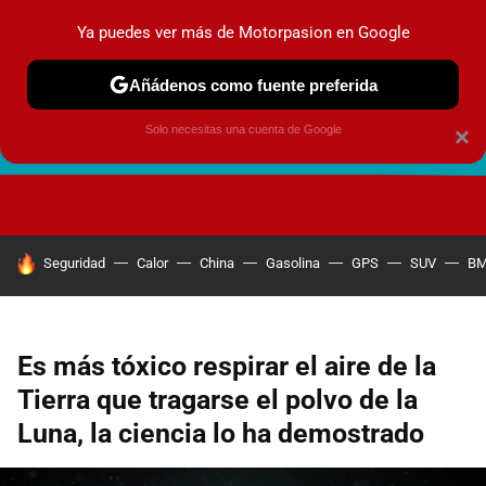
Ya puedes ver más de Motorpasion en Google
Añádenos como fuente preferida
Solo necesitas una cuenta de Google
×
FUTURO URBANO
EN MOVIMIENTO
ENERGÍA
SEGURI
HOY SE HABLA DE
Seguridad
Calor
China
Gasolina
GPS
SUV
B
Es más tóxico respirar el aire de la
Tierra que tragarse el polvo de la
Luna, la ciencia lo ha demostrado