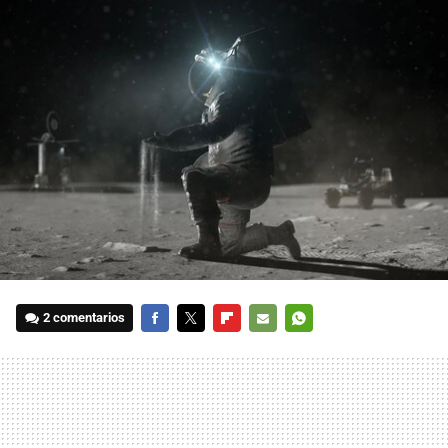
2 comentarios
FACEBOOK
TWITTER
FLIPBOARD
E-
WHATSAPP
MAIL