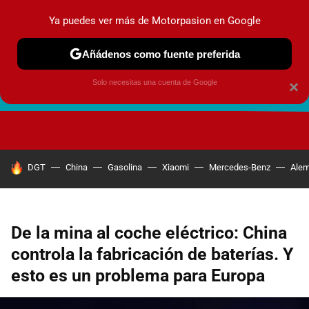
Ya puedes ver más de Motorpasion en Google
Añádenos como fuente preferida
Solo necesitas una cuenta de Google
×
FUTURO URBANO
EN MOVIMIENTO
ENERGÍA
SEGURI
HOY SE HABLA DE
DGT
China
Gasolina
Xiaomi
Mercedes-Benz
Alem
De la mina al coche eléctrico: China
controla la fabricación de baterías. Y
esto es un problema para Europa