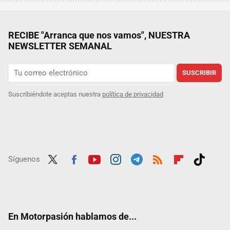
RECIBE "Arranca que nos vamos", NUESTRA
NEWSLETTER SEMANAL
SUSCRIBIR
Suscribiéndote aceptas nuestra
política de privacidad
Síguenos
Twit
Fac
Yout
Inst
Tele
RSS
Flip
Tikt
ter
ebo
ube
agra
gra
boar
ok
ok
m
m
d
En Motorpasión hablamos de...