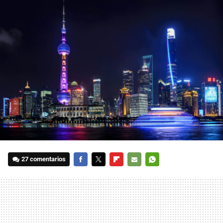
27 comentarios
FACEBOOK
TWITTER
FLIPBOARD
E-
WHATSAPP
MAIL